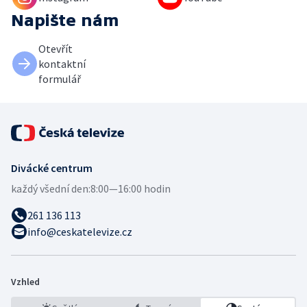
Napište nám
Otevřít
kontaktní
formulář
Divácké centrum
každý všední den:
8:00—16:00 hodin
261 136 113
info@ceskatelevize.cz
Vzhled