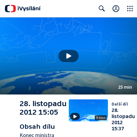
Close
Search
25 min
28. listopadu
Další díl
28.
2012 15:05
listopadu
9 min
2012
Obsah dílu
15:37
Konec ministra