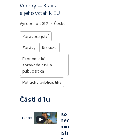
Vondry — Klaus
a jeho vztah k EU
Vyrobeno
2012
•
Česko
Zpravodajství
Zprávy
Diskuze
Ekonomické
zpravodajství a
publicistika
Politická publicistika
Části dílu
Ko
00:00
nec
min
istr