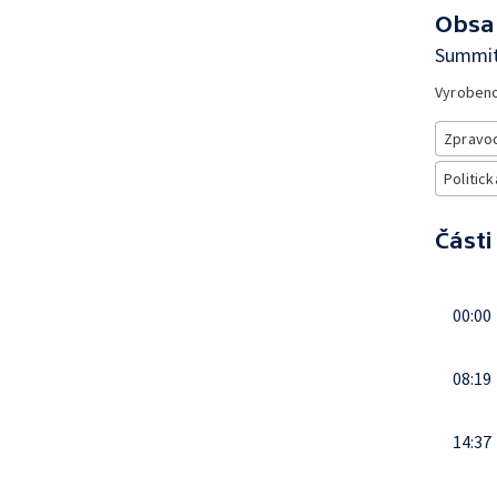
Obsa
Summit
Vyroben
Zpravod
Politick
Části
00:00
08:19
14:37