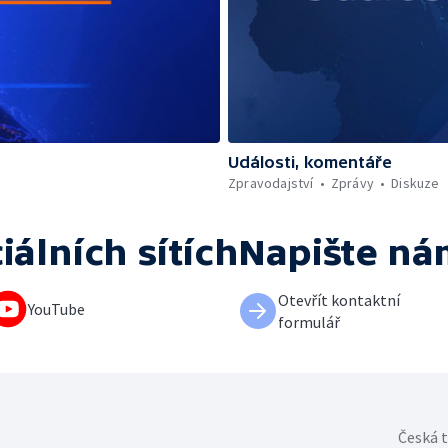
Události, komentáře
Zpravodajství
Zprávy
Diskuze
iálních sítích
Napište ná
Otevřít kontaktní
YouTube
formulář
Česká t