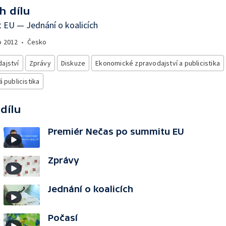
h dílu
 EU — Jednání o koalicích
o
2012
•
Česko
ajství
Zprávy
Diskuze
Ekonomické zpravodajství a publicistika
á publicistika
 dílu
Premiér Nečas po summitu EU
Zprávy
Jednání o koalicích
Počasí