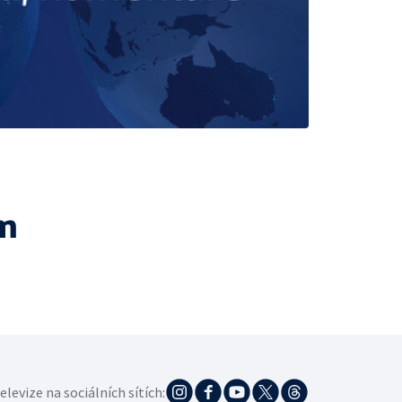
m
elevize na sociálních sítích: