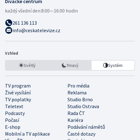
Divácké centrum
každý všední den:
8:00—16:00 hodin
261 136 113
info@ceskatelevize.cz
Vzhled
Světlý
Tmavý
Systém
TV program
Pro média
Živé vysílání
Reklama
TV poplatky
Studio Brno
Teletext
Studio Ostrava
Podcasty
Rada ČT
Počasí
Kariéra
E-shop
Podávání námětů
Mobilní a TV aplikace
Časté dotazy