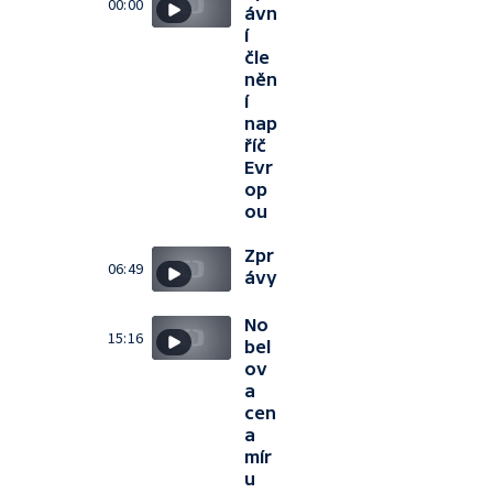
00:00
ávn
í
čle
něn
í
nap
říč
Evr
op
ou
Zpr
06:49
ávy
No
15:16
bel
ov
a
cen
a
mír
u