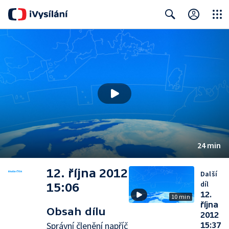
Close
Search
24 min
12. října 2012
Další
díl
15:06
12.
10 min
října
Obsah dílu
2012
Správní členění napříč
15:37