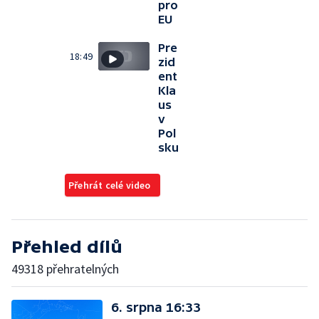
pro
EU
Pre
18:49
zid
ent
Kla
us
v
Pol
sku
Přehrát celé video
Přehled dílů
49318 přehratelných
6. srpna 16:33