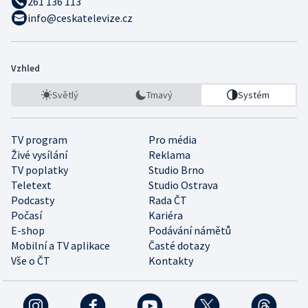
261 136 113
info@ceskatelevize.cz
Vzhled
Světlý
Tmavý
Systém
TV program
Pro média
Živé vysílání
Reklama
TV poplatky
Studio Brno
Teletext
Studio Ostrava
Podcasty
Rada ČT
Počasí
Kariéra
E-shop
Podávání námětů
Mobilní a TV aplikace
Časté dotazy
Vše o ČT
Kontakty