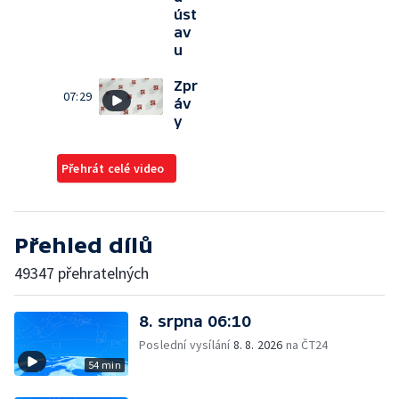
úst
av
u
Zpr
07:29
áv
y
Přehrát celé video
Přehled dílů
49347 přehratelných
8. srpna 06:10
Poslední vysílání
8. 8. 2026
na ČT24
54 min