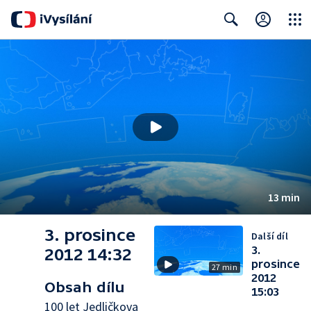
Close
Search
13 min
3. prosince
Další díl
3.
2012 14:32
prosince
27 min
2012
Obsah dílu
15:03
100 let Jedličkova