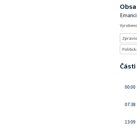
Obsa
Emancip
Vyroben
Zpravod
Politick
Části
00:00
07:38
13:09