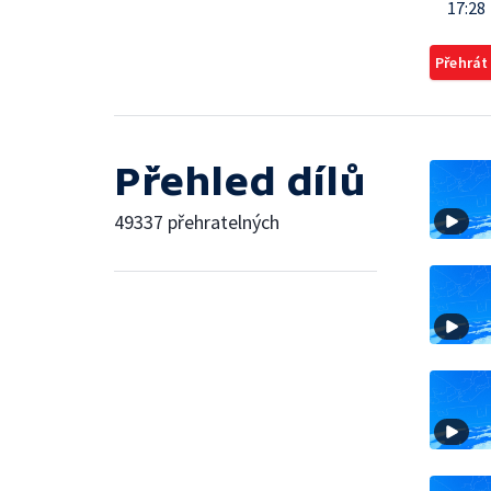
17:28
Přehrát
Přehled dílů
49337 přehratelných