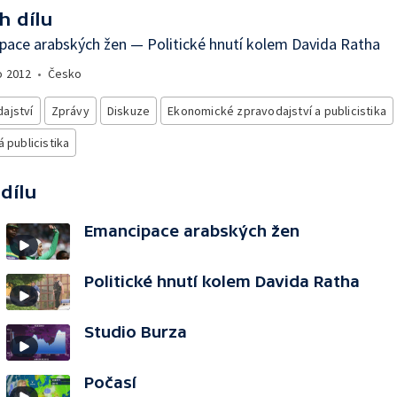
h dílu
ace arabských žen — Politické hnutí kolem Davida Ratha
o
2012
•
Česko
ajství
Zprávy
Diskuze
Ekonomické zpravodajství a publicistika
á publicistika
 dílu
Emancipace arabských žen
Politické hnutí kolem Davida Ratha
Studio Burza
Počasí