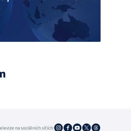
m
elevize na sociálních sítích: