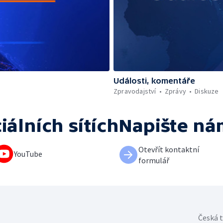
Události, komentáře
Zpravodajství
Zprávy
Diskuze
iálních sítích
Napište ná
Otevřít kontaktní
YouTube
formulář
Česká t