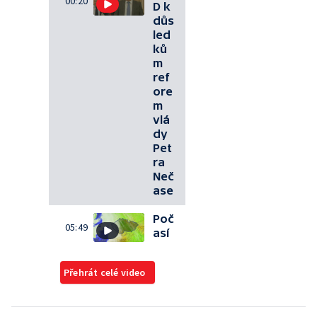
00:20
D k
důs
led
ků
m
ref
ore
m
vlá
dy
Pet
ra
Neč
ase
Poč
05:49
así
Přehrát celé video