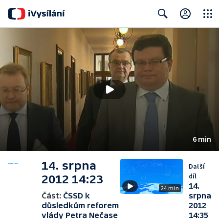
Close
Search
6 min
14. srpna
Další
díl
2012 14:23
14.
24 min
Část:
ČSSD k
srpna
důsledkům reforem
2012
vlády Petra Nečase
14:35