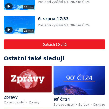
Poslední vysílání
6. 8. 2026
na ČT24
26 min
6. srpna 17:33
Poslední vysílání
6. 8. 2026
na ČT24
22 min
Dalších 10 dílů
Ostatní také sledují
Zprávy
90’ ČT24
Zpravodajství
Zprávy
Zpravodajství
Zprávy
Diskuze