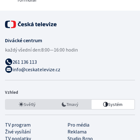
Divácké centrum
každý všední den:
8:00—16:00 hodin
261 136 113
info@ceskatelevize.cz
Vzhled
Světlý
Tmavý
Systém
TV program
Pro média
Živé vysílání
Reklama
TV poplatky
Studio Brno