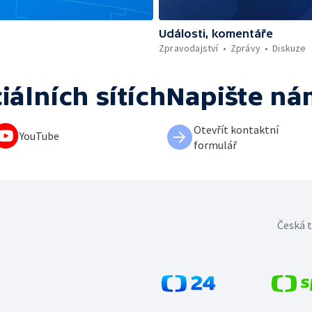
Události, komentáře
Zpravodajství
Zprávy
Diskuze
iálních sítích
Napište ná
Otevřít kontaktní
YouTube
formulář
Česká t