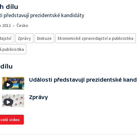
h dílu
i představují prezidentské kandidáty
o
2012
•
Česko
ajství
Zprávy
Diskuze
Ekonomické zpravodajství a publicistika
á publicistika
 dílu
Události představují prezidentské kand
Zprávy
 celé video