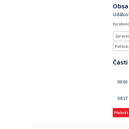
Obsa
Událost
Vyroben
Zpravod
Politick
Části
00:00
04:17
Přehrát