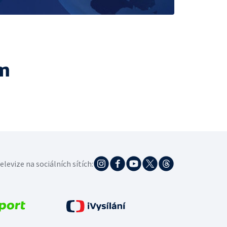
m
elevize na sociálních sítích: