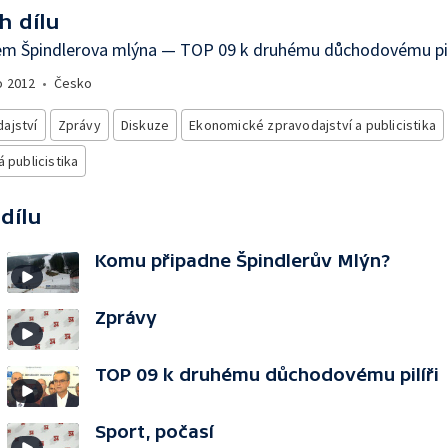
h dílu
em Špindlerova mlýna — TOP 09 k druhému důchodovému pil
o
2012
•
Česko
ajství
Zprávy
Diskuze
Ekonomické zpravodajství a publicistika
á publicistika
 dílu
Komu připadne Špindlerův Mlýn?
Zprávy
TOP 09 k druhému důchodovému pilíři
Sport, počasí