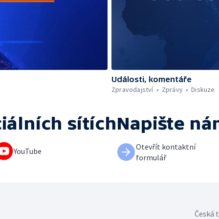
Události, komentáře
Zpravodajství
Zprávy
Diskuze
iálních sítích
Napište ná
Otevřít kontaktní
YouTube
formulář
Česká t