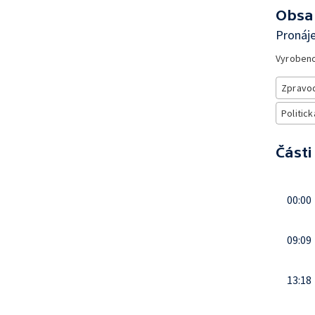
Obsa
Pronáj
Vyroben
Zpravod
Politick
Části
00:00
09:09
13:18