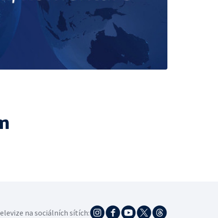
m
elevize na sociálních sítích: