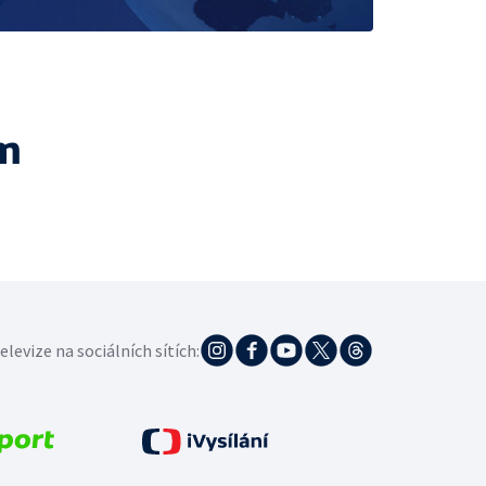
m
elevize na sociálních sítích: