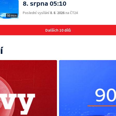
8. srpna 05:10
Poslední vysílání
8. 8. 2026
na ČT24
50 min
Dalších 10 dílů
í