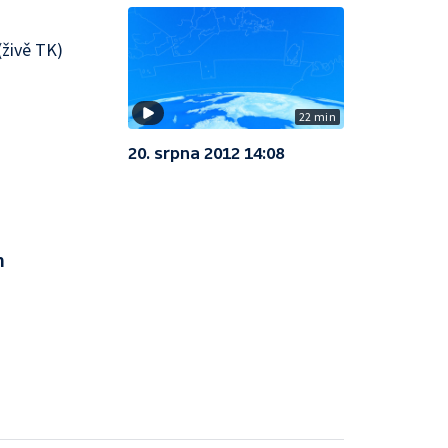
živě TK)
22 min
20. srpna 2012 14:08
m