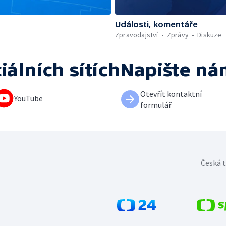
Události, komentáře
Zpravodajství
Zprávy
Diskuze
iálních sítích
Napište ná
Otevřít kontaktní
YouTube
formulář
Česká t