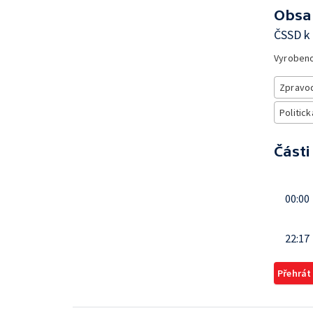
Obsa
ČSSD k 
Vyroben
Zpravod
Politick
Části
00:00
22:17
Přehrát