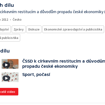
h dílu
církevním restitucím a důvodům propadu české ekonomiky (
o
2012
•
Česko
ajství
Zprávy
Diskuze
Ekonomické zpravodajství a publicistika
á publicistika
 dílu
ČSSD k církevním restitucím a důvodů
propadu české ekonomiky
Sport, počasí
 celé video