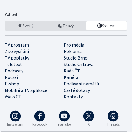
Vzhled
Světlý
Tmavý
Systém
TV program
Pro média
Živé vysílání
Reklama
TV poplatky
Studio Brno
Teletext
Studio Ostrava
Podcasty
Rada ČT
Počasí
Kariéra
E-shop
Podávání námětů
Mobilní a TV aplikace
Časté dotazy
Vše o ČT
Kontakty
Instagram
Facebook
YouTube
X
Threads