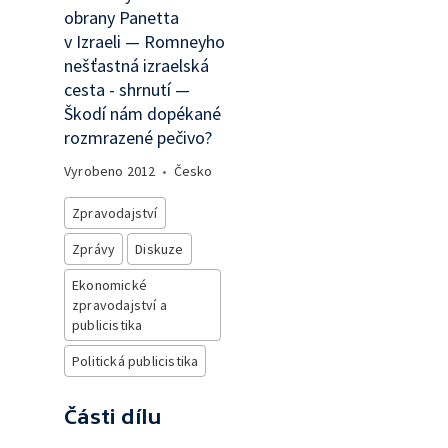
obrany Panetta
v Izraeli — Romneyho
nešťastná izraelská
cesta - shrnutí —
Škodí nám dopékané
rozmrazené pečivo?
Vyrobeno
2012
•
Česko
Zpravodajství
Zprávy
Diskuze
Ekonomické
zpravodajství a
publicistika
Politická publicistika
Části dílu