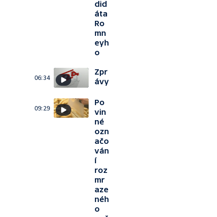
did
áta
Ro
mn
eyh
o
Zpr
06:34
ávy
Po
09:29
vin
né
ozn
ačo
ván
í
roz
mr
aze
néh
o