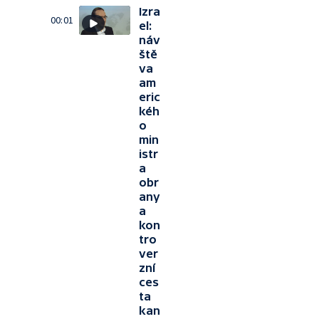
Izra
00:01
el:
náv
ště
va
am
eric
kéh
o
min
istr
a
obr
any
a
kon
tro
ver
zní
ces
ta
kan