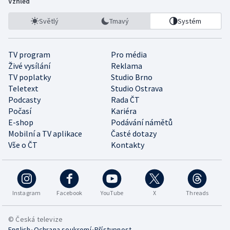
Vzhled
Světlý
Tmavý
Systém
TV program
Pro média
Živé vysílání
Reklama
TV poplatky
Studio Brno
Teletext
Studio Ostrava
Podcasty
Rada ČT
Počasí
Kariéra
E-shop
Podávání námětů
Mobilní a TV aplikace
Časté dotazy
Vše o ČT
Kontakty
Instagram
Facebook
YouTube
X
Threads
© Česká televize
•
•
English
Ochrana soukromí
Přístupnost