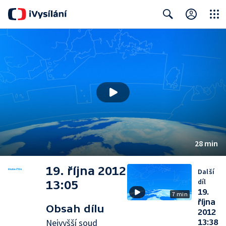
Close
Search
28 min
19. října 2012
Další
díl
13:05
19.
7 min
října
Obsah dílu
2012
Nejvyšší soud
13:38