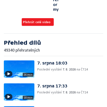
or
my
Přehrát celé video
Přehled dílů
49340 přehratelných
7. srpna 18:03
Poslední vysílání
7. 8. 2026
na ČT24
26 min
7. srpna 17:33
Poslední vysílání
7. 8. 2026
na ČT24
18 min