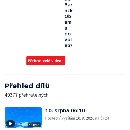
Bar
ack
Ob
am
a
do
vol
eb?
Přehrát celé video
Přehled dílů
49377 přehratelných
10. srpna 06:10
Poslední vysílání
10. 8. 2026
na ČT24
48 min