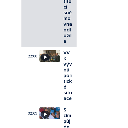
titu
cí
sně
mo
vna
odl
ožil
a
VV
22:00
k
výv
oji
poli
tick
é
situ
ace
S
32:09
čím
půj
de