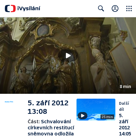
Close
Search
8 min
5. září 2012
Další
díl
13:08
5.
25 min
Část:
Schvalování
září
církevních restitucí
2012
sněmovna odložila
14:05