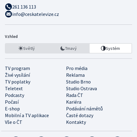
261 136 113
info@ceskatelevize.cz
Vzhled
Světlý
Tmavý
Systém
TV program
Pro média
Živé vysílání
Reklama
TV poplatky
Studio Brno
Teletext
Studio Ostrava
Podcasty
Rada ČT
Počasí
Kariéra
E-shop
Podávání námětů
Mobilní a TV aplikace
Časté dotazy
Vše o ČT
Kontakty