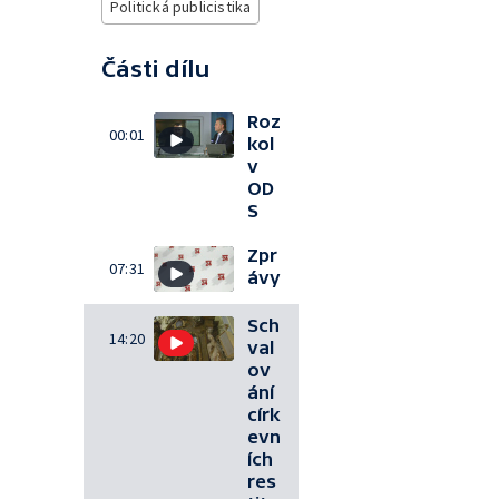
Politická publicistika
Části dílu
Roz
00:01
kol
v
OD
S
Zpr
07:31
ávy
Sch
14:20
val
ov
ání
círk
evn
ích
res