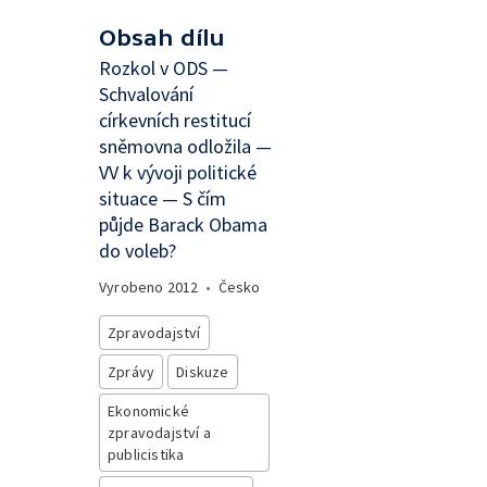
Obsah dílu
Rozkol v ODS —
Schvalování
církevních restitucí
sněmovna odložila —
VV k vývoji politické
situace — S čím
půjde Barack Obama
do voleb?
Vyrobeno
2012
•
Česko
Zpravodajství
Zprávy
Diskuze
Ekonomické
zpravodajství a
publicistika