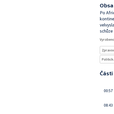
Obsa
Po Afri
kontine
velvysl
schůze 
Vyroben
Zpravod
Politick
Části
00:57
08:43