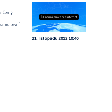
a černý
ČT nemá práva pro internet
á
gramu první
21. listopadu 2012 10:40