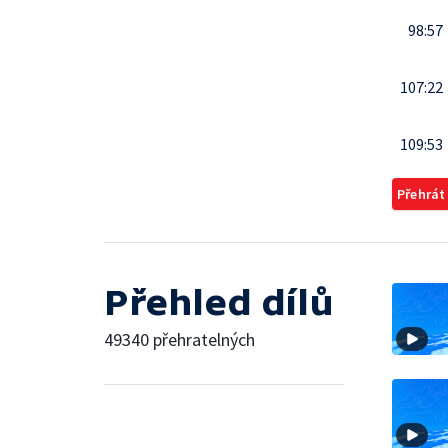
98:57
107:22
109:53
Přehrát
Přehled dílů
49340 přehratelných