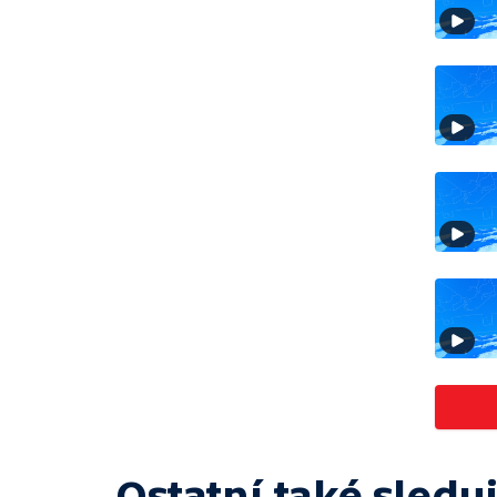
Ostatní také sleduj