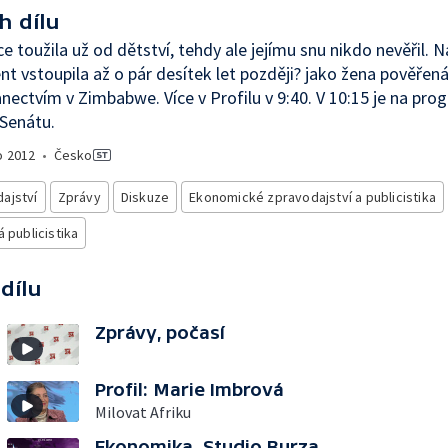
h dílu
ce toužila už od dětství, tehdy ale jejímu snu nikdo nevěřil. N
nt vstoupila až o pár desítek let později? jako žena pověřen
anectvím v Zimbabwe. Více v Profilu v 9:40. V 10:15 je na pro
Senátu.
o
2012
•
Česko
ajství
Zprávy
Diskuze
Ekonomické zpravodajství a publicistika
á publicistika
 dílu
Zprávy, počasí
Profil: Marie Imbrová
Milovat Afriku
Ekonomika, Studio Burza