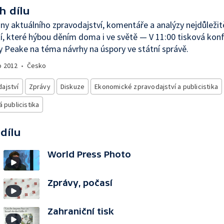
h dílu
iny aktuálního zpravodajství, komentáře a analýzy nejdůležit
í, které hýbou děním doma i ve světě — V 11:00 tisková kon
y Peake na téma návrhy na úspory ve státní správě.
o
2012
•
Česko
ajství
Zprávy
Diskuze
Ekonomické zpravodajství a publicistika
á publicistika
 dílu
World Press Photo
Zprávy, počasí
Zahraniční tisk