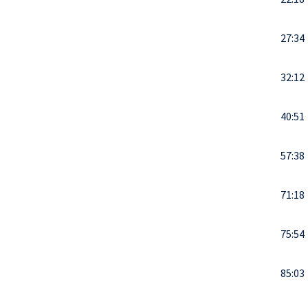
27:34
32:12
40:51
57:38
71:18
75:54
85:03