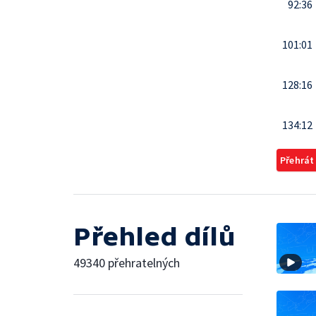
92:36
101:01
128:16
134:12
Přehrát
Přehled dílů
49340 přehratelných