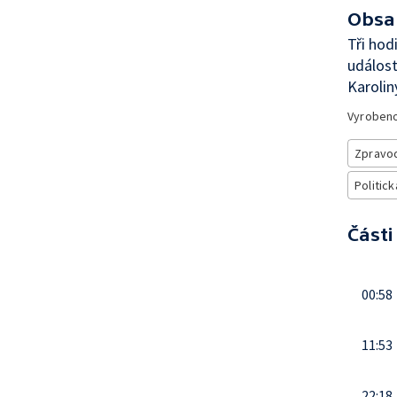
Obsa
Tři hod
událost
Karolin
Vyroben
Zpravod
Politick
Části
00:58
11:53
22:18