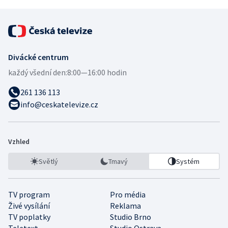
Divácké centrum
každý všední den:
8:00—16:00 hodin
261 136 113
info@ceskatelevize.cz
Vzhled
Světlý
Tmavý
Systém
TV program
Pro média
Živé vysílání
Reklama
TV poplatky
Studio Brno