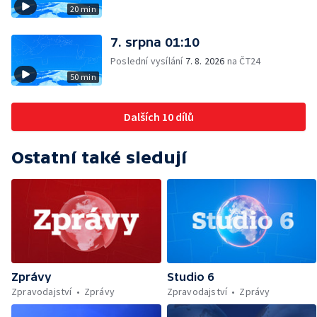
20 min
7. srpna 01:10
Poslední vysílání
7. 8. 2026
na ČT24
50 min
Dalších 10 dílů
Ostatní také sledují
Zprávy
Studio 6
Zpravodajství
Zprávy
Zpravodajství
Zprávy