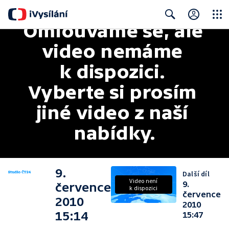
Omlouváme se, ale 
Close
Search
video nemáme 
k dispozici. 
Vyberte si prosím 
jiné video z naší 
nabídky.
9.
Další díl
Video není
9.
července
k dispozici
července
2010
2010
15:14
15:47