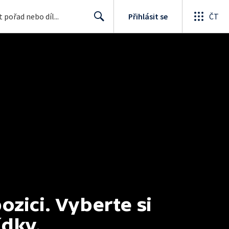
Přihlásit se
ČT
Search
ici. Vyberte si 
ídky.