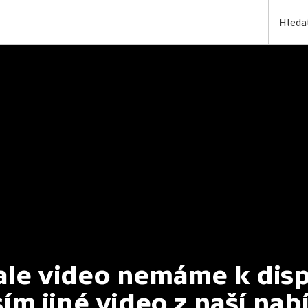
e video nemáme k dispoz
ím jiné video z naší nab