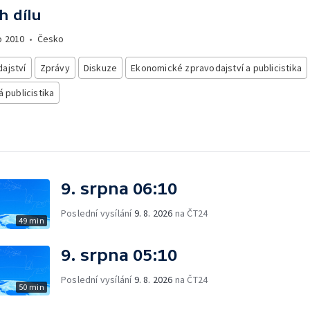
h dílu
o
2010
•
Česko
ajství
Zprávy
Diskuze
Ekonomické zpravodajství a publicistika
á publicistika
9. srpna 06:10
Poslední vysílání
9. 8. 2026
na ČT24
49 min
9. srpna 05:10
Poslední vysílání
9. 8. 2026
na ČT24
50 min