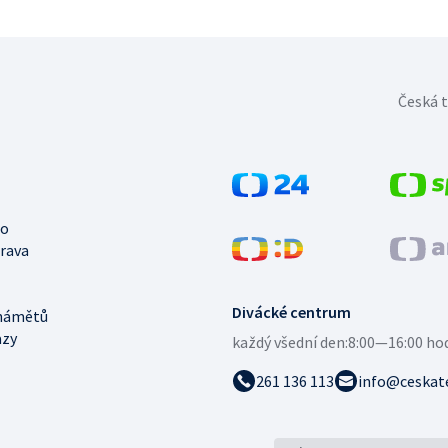
Česká t
no
trava
Divácké centrum
námětů
azy
každý všední den:
8:00—16:00 ho
261 136 113
info@ceskate