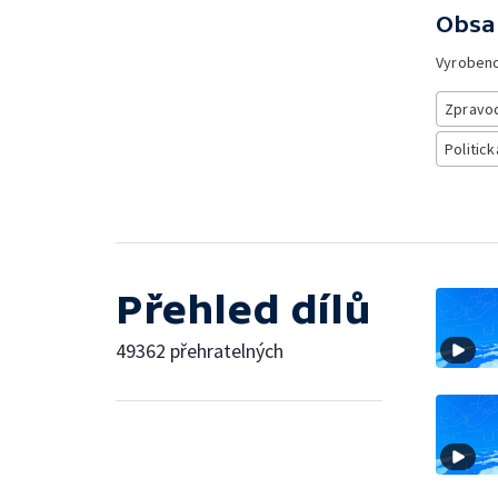
Obsa
Vyroben
Zpravod
Politick
Přehled dílů
49362 přehratelných