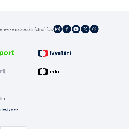
elevize na sociálních sítích:
din
levize.cz