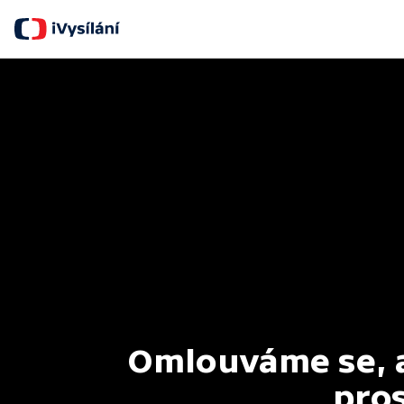
Omlouváme se, al
pros