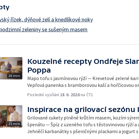
pty
vský řízek, dýňové zelí a knedlíkové noky
z podzimní zeleniny se sušeným masem
Kouzelné recepty Ondřeje Sla
Poppa
26 min
Mapo tofu s jasmínovou rýží — Krevetové zelené kari
Vepřová panenka s bramborovou kaší a hořčicovou 
Poslední vysílání
18. 6. 2026
na ČT1
Inspirace na grilovací sezónu I
Grilované cukety plněné krůtím masem, kozím sýrem
25 min
špenátu — Špíz z uzeného tofu s těstovinovou rýží 
Jehněčí karbanátky s pšeničnými plackami a jogurt s