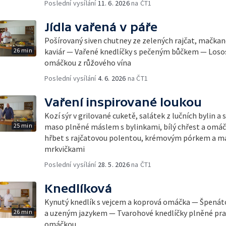
Poslední vysílání
11. 6. 2026
na ČT1
Jídla vařená v páře
Pošírovaný siven chutney ze zelených rajčat, mačka
26 min
kaviár — Vařené knedlíčky s pečeným bůčkem — Losos 
omáčkou z růžového vína
Poslední vysílání
4. 6. 2026
na ČT1
Vaření inspirované loukou
Kozí sýr v grilované cuketě, salátek z lučních bylin a
25 min
maso plněné máslem s bylinkami, bílý chřest a omáč
hřbet s rajčatovou polentou, krémovým pórkem a m
mrkvičkami
Poslední vysílání
28. 5. 2026
na ČT1
Knedlíková
Kynutý knedlík s vejcem a koprová omáčka — Špenát
26 min
a uzeným jazykem — Tvarohové knedlíčky plněné pra
omáčkou