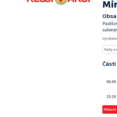
Mi
Obsa
Pavlišo
sušen
Vyroben
Rady a 
Části
06:44
15:24
Přehrát