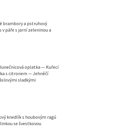
né brambory a pstruhový
v páře s jarní zeleninou a
 slunečnicová oplatka — Kuřecí
ka s citronem — Jehněčí
áslovými sladkými
ový knedlík s houbovým ragú
linkou se švestkovou