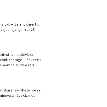
rajčat — Zelený chřest s
s gochujangem a rýží
 chřestovou nádivkou —
illi cottage — Závitek z
rémem se žlutým kari
s kuskusem — Mleté hovězí
eninová směs s cizrnou