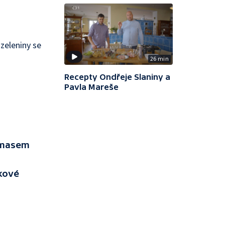
 zeleniny se
26 min
Recepty Ondřeje Slaniny a
Pavla Mareše
m masem
íkové