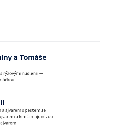
niny a Tomáše
 s rýžovými nudlemi —
omáčkou
II
 a ajvarem s pestem ze
a ajvarem a kimči majonézou —
 ajvarem