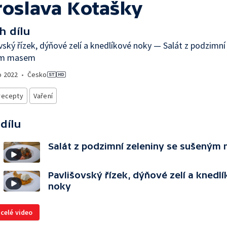
roslava Kotašky
h dílu
vský řízek, dýňové zelí a knedlíkové noky — Salát z podzimní
ým masem
o
2022
•
Česko
recepty
Vaření
 dílu
Salát z podzimní zeleniny se sušený
Pavlišovský řízek, dýňové zelí a knedl
noky
 celé video