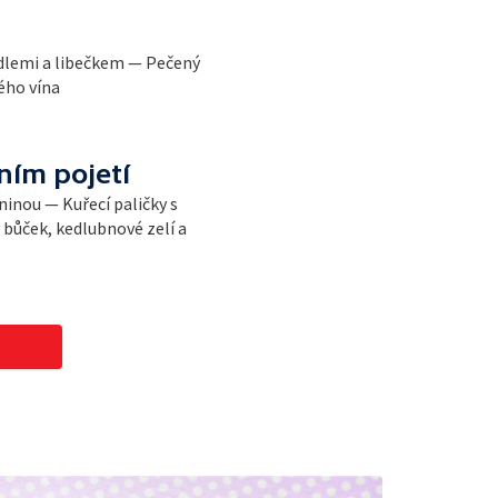
dlemi a libečkem — Pečený
ého vína
ím pojetí
ninou — Kuřecí paličky s
ůček, kedlubnové zelí a