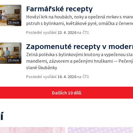
Farmářské recepty
Hovězí krk na houbách, noky a opečená mrkev s man
25 min
pstruh s bylinkami, květákové pyré, omáčka z červen
Poslední vysílání
23. 4. 2026
na ČT1
Zapomenuté recepty v modern
Zelná polévka s bylinkovými krutony a vypečenou sla
25 min
mandlemi, zázvorem a pečenými hruškami — Pečený b
slané škubánky
Poslední vysílání
16. 4. 2026
na ČT1
Dalších 10 dílů
í