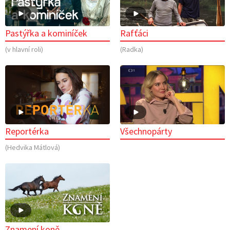
Pastýřka a kominíček
Rafťáci
(v hlavní roli)
(Radka)
Reportérka
Všechnopárty
(Hedvika Mátlová)
Znamení koně