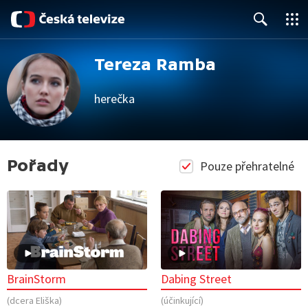
Close
Search
Tereza Ramba
herečka
Pořady
Pouze přehratelné
BrainStorm
Dabing Street
(dcera Eliška)
(účinkující)