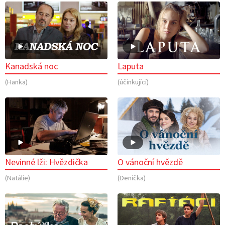
Kanadská noc
Laputa
(Hanka)
(účinkující)
Nevinné lži: Hvězdička
O vánoční hvězdě
(Natálie)
(Denička)