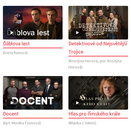
Ďáblova lest
Detektivové od Nejsvětější
Trojice
(Iveta Runová)
(Kristýna Horová, por. Kristýna
Horová)
Docent
Hlas pro římského krále
(kpt. Monika Fousová)
(Blanka z Valois)