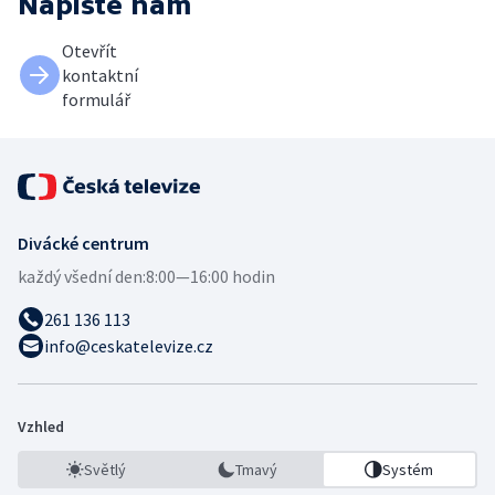
Napište nám
Otevřít
kontaktní
formulář
Divácké centrum
každý všední den:
8:00—16:00 hodin
261 136 113
info@ceskatelevize.cz
Vzhled
Světlý
Tmavý
Systém