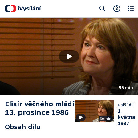
Close
Search
58 min
Elixír věčného mládí
Další díl
13. prosince 1986
1.
května
60 min
1987
Obsah dílu