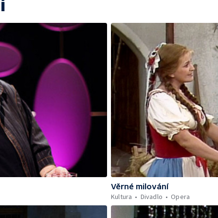
í
Věrné milování
Kultura
Divadlo
Opera