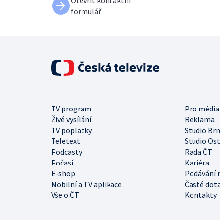
Otevřít kontaktní
formulář
TV program
Pro média
Živé vysílání
Reklama
TV poplatky
Studio Br
Teletext
Studio Os
Podcasty
Rada ČT
Počasí
Kariéra
E-shop
Podávání 
Mobilní a TV aplikace
Časté dot
Vše o ČT
Kontakty