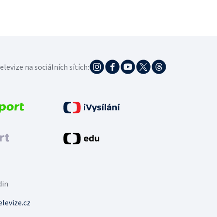
elevize na sociálních sítích:
din
levize.cz