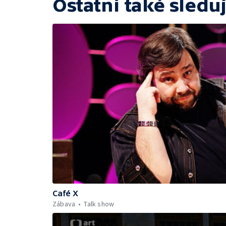
Ostatní také sleduj
Café X
Zábava
Talk show