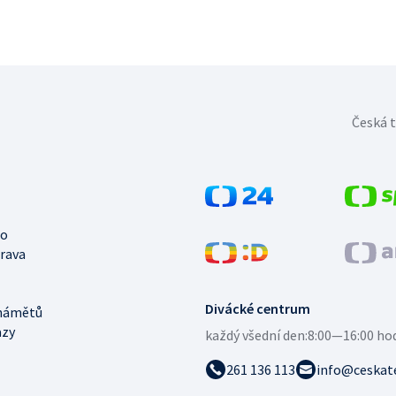
Česká t
no
trava
Divácké centrum
námětů
azy
každý všední den:
8:00—16:00 ho
261 136 113
info@ceskate