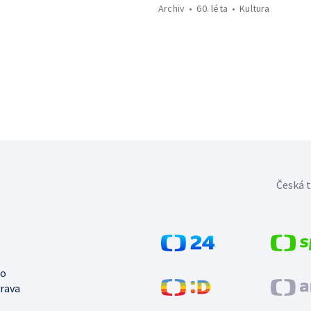
Archiv
60. léta
Kultura
Česká t
no
trava