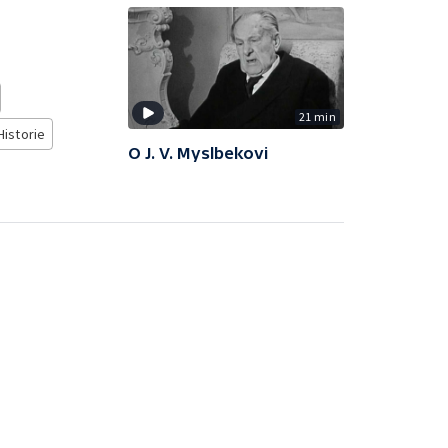
21 min
Historie
O J. V. Myslbekovi