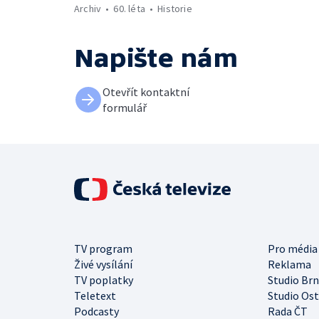
Archiv
60. léta
Historie
Napište nám
Otevřít kontaktní
formulář
TV program
Pro média
Živé vysílání
Reklama
TV poplatky
Studio Br
Teletext
Studio Os
Podcasty
Rada ČT