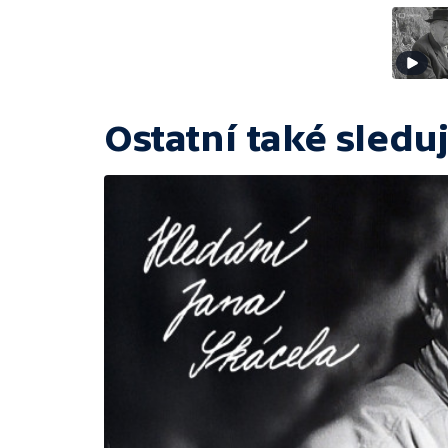
Ostatní také sleduj