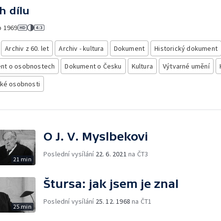
h dílu
o
1969
Archiv z 60. let
Archiv - kultura
Dokument
Historický dokument
nt o osobnostech
Dokument o Česku
Kultura
Výtvarné umění
cké osobnosti
O J. V. Myslbekovi
Poslední vysílání
22. 6. 2021
na ČT3
21 min
Štursa: jak jsem je znal
Poslední vysílání
25. 12. 1968
na ČT1
25 min