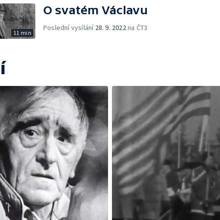
O svatém Václavu
Poslední vysílání
28. 9. 2022
na ČT3
11 min
í