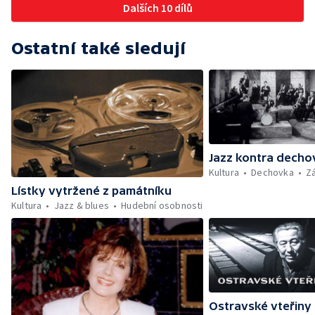
Dalších 10 dílů
Ostatní také sledují
Jazz kontra decho
Kultura
Dechovka
Z
Lístky vytržené z památníku
Kultura
Jazz & blues
Hudební osobnosti
Ostravské vteřiny