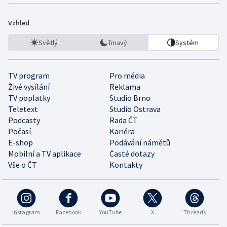
Vzhled
Světlý
Tmavý
Systém
TV program
Pro média
Živé vysílání
Reklama
TV poplatky
Studio Brno
Teletext
Studio Ostrava
Podcasty
Rada ČT
Počasí
Kariéra
E-shop
Podávání námětů
Mobilní a TV aplikace
Časté dotazy
Vše o ČT
Kontakty
Instagram
Facebook
YouTube
X
Threads