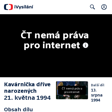
C
Search
ČT nemá práva 
pro internet
Kavárnička dříve
Další díl
ČT nemá práva
narozených
13.
pro internet
srpna
21. května 1994
1994
Obsah dílu