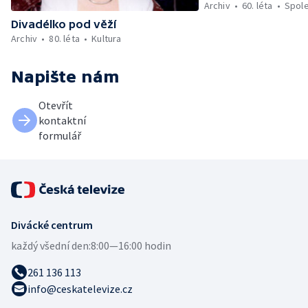
Archiv
60. léta
Spol
Divadélko pod věží
Archiv
80. léta
Kultura
Napište nám
Otevřít
kontaktní
formulář
Divácké centrum
každý všední den:
8:00—16:00 hodin
261 136 113
info@ceskatelevize.cz