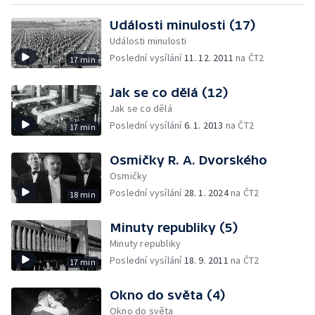
Události minulosti (17)
Události minulosti
Poslední vysílání
11. 12. 2011
na ČT2
17 min
Jak se co dělá (12)
Jak se co dělá
Poslední vysílání
6. 1. 2013
na ČT2
17 min
Osmičky R. A. Dvorského
Osmičky
Poslední vysílání
28. 1. 2024
na ČT2
18 min
Minuty republiky (5)
Minuty republiky
Poslední vysílání
18. 9. 2011
na ČT2
17 min
Okno do světa (4)
Okno do světa