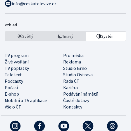
info@ceskatelevize.cz
Vzhled
Světlý
Tmavý
Systém
TV program
Pro média
Živé vysílání
Reklama
TV poplatky
Studio Brno
Teletext
Studio Ostrava
Podcasty
Rada ČT
Počasí
Kariéra
E-shop
Podávání námětů
Mobilní a TV aplikace
Časté dotazy
Vše o ČT
Kontakty