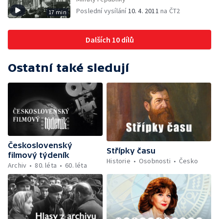
Poslední vysílání
10. 4. 2011
na ČT2
17 min
Dalších 10 dílů
Ostatní také sledují
Československý
Střípky času
filmový týdeník
Historie
Osobnosti
Česko
Archiv
80. léta
60. léta