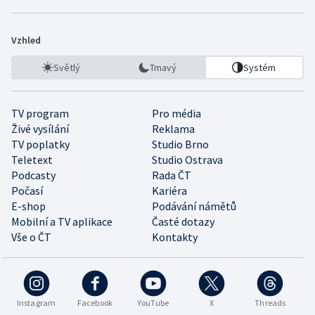
Vzhled
Světlý
Tmavý
Systém
TV program
Pro média
Živé vysílání
Reklama
TV poplatky
Studio Brno
Teletext
Studio Ostrava
Podcasty
Rada ČT
Počasí
Kariéra
E-shop
Podávání námětů
Mobilní a TV aplikace
Časté dotazy
Vše o ČT
Kontakty
Instagram
Facebook
YouTube
X
Threads