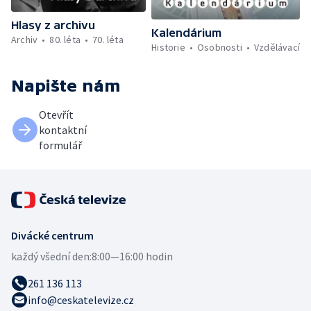
Hlasy z archivu
Kalendárium
Archiv
80. léta
70. léta
Historie
Osobnosti
Vzdělávací
Napište nám
Otevřít
kontaktní
formulář
Divácké centrum
každý všední den:
8:00—16:00 hodin
261 136 113
info@ceskatelevize.cz