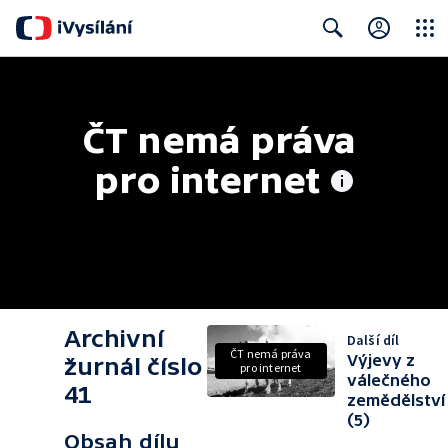
Close
Search
ČT nemá práva 
pro internet
Archivní
Další díl
ČT nemá práva
Výjevy z
žurnál číslo
pro internet
válečného
41
zemědělství
(5)
Obsah dílu