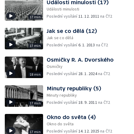
Události minulosti (17)
Události minulosti
Poslední vysílání
11. 12. 2011
na ČT2
17 min
Jak se co dělá (12)
Jak se co dělá
Poslední vysílání
6. 1. 2013
na ČT2
17 min
Osmičky R. A. Dvorského
Osmičky
Poslední vysílání
28. 1. 2024
na ČT2
18 min
Minuty republiky (5)
Minuty republiky
Poslední vysílání
18. 9. 2011
na ČT2
17 min
Okno do světa (4)
Okno do světa
Poslední vysílání
14. 12. 2025
na ČT2
17 min