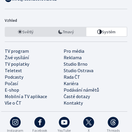
Vzhled
Světlý
Tmavý
Systém
TV program
Pro média
Živé vysílání
Reklama
TV poplatky
Studio Brno
Teletext
Studio Ostrava
Podcasty
Rada ČT
Počasí
Kariéra
E-shop
Podávání námětů
Mobilní a TV aplikace
Časté dotazy
Vše o ČT
Kontakty
Instagram
Facebook
YouTube
X
Threads