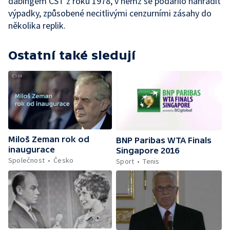
dabingem ČST z roku 1978, v němž se podařilo nahradit
výpadky, způsobené necitlivými cenzurními zásahy do
několika replik.
Ostatní také sledují
Miloš Zeman rok od
BNP Paribas WTA Finals
inaugurace
Singapore 2016
Společnost
Česko
Sport
Tenis