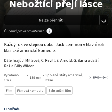
Nebožtíci přejí lásce
Nelze přehrát
ČT nemá práva pro internet
Každý rok ve stejnou dobu. Jack Lemmon v hlavní roli
klasické americké komedie.
Dále hrají: J. Millsová, C. Revill, E. Arnold, G. Barra a další.
Režie Billy Wilder
Vyrobeno
•
•
Spojené státy americké,
139 min
1972
Itálie
Film
Filmová komedie
Zahraniční film
O pořadu