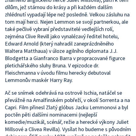
dílům, jež stárnou do krásy a při každém dalším
zhlédnutí vypadají lépe než posledně. Velkou zásluhu na
tom mají herci. Nejen Lemmon se svojí partnerkou, ale
také pečlivě vybraní představitelé vedlejších rolí,
zejména Clive Revill jako vynalézavý ředitel hotelu,
Edward Arnold (který nahradil zaneprázdněného
Waltera Matthaua) v úloze agilního diplomata J.J.
Blodgetta a Gianfranco Barra v propracované figurce
pletichářského sluhy Bruna. V epizodce dr.
Fleischmanna v úvodu filmu herecky debutoval
Lemmonův maskér Harry Ray.
Ač se snímek odehrává na ostrově Ischia, natáčel se
převážně na Amalfinském pobřeží, v okolí Sorrenta a na
Capri. Film přinesl Zlatý glóbus Jacku Lemmonovi a byl
poctěn pěti dalšími nominacemi (nejlepší
komedie/muzikál, scénář, režie a herecké výkony Juliet
Millsové a Clivea Revilla). Vysílat ho budeme s původním