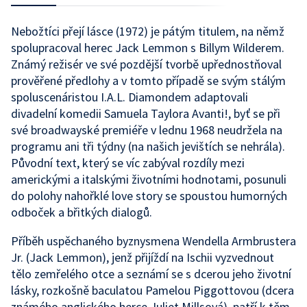
Nebožtíci přejí lásce (1972) je pátým titulem, na němž
spolupracoval herec Jack Lemmon s Billym Wilderem.
Známý režisér ve své pozdější tvorbě upřednostňoval
prověřené předlohy a v tomto případě se svým stálým
spoluscenáristou I.A.L. Diamondem adaptovali
divadelní komedii Samuela Taylora Avanti!, byť se při
své broadwayské premiéře v lednu 1968 neudržela na
programu ani tři týdny (na našich jevištích se nehrála).
Původní text, který se víc zabýval rozdíly mezi
americkými a italskými životními hodnotami, posunuli
do polohy nahořklé love story se spoustou humorných
odboček a břitkých dialogů.
Příběh uspěchaného byznysmena Wendella Armbrustera
Jr. (Jack Lemmon), jenž přijíždí na Ischii vyzvednout
tělo zemřelého otce a seznámí se s dcerou jeho životní
lásky, rozkošně baculatou Pamelou Piggottovou (dcera
známého anglického herce Juliet Millsová), patří k těm