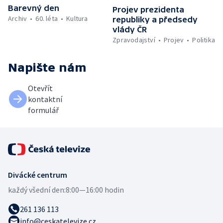
Barevný den
Projev prezidenta
Archiv
60. léta
Kultura
republiky a předsedy
vlády ČR
Zpravodajství
Projev
Politika
Napište nám
Otevřít
kontaktní
formulář
Divácké centrum
každý všední den:
8:00—16:00 hodin
261 136 113
info@ceskatelevize.cz