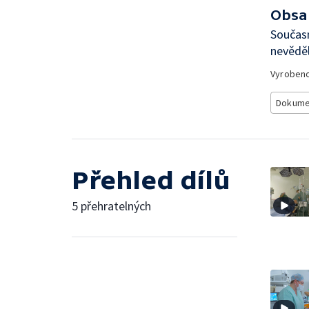
Obsa
Současn
nevěděl
Vyroben
Dokume
Přehled dílů
5 přehratelných