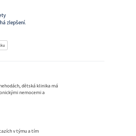
ety
há zlepšení.
sku
 nehodách, dětská klinika má
hronickými nemocemi a
ztazích v týmu a tím