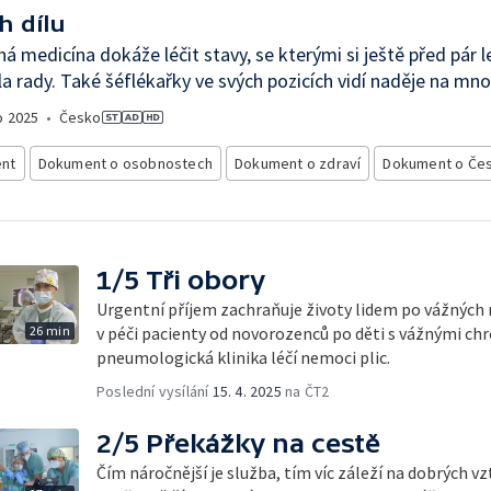
h dílu
á medicína dokáže léčit stavy, se kterými si ještě před pár l
a rady. Také šéflékařky ve svých pozicích vidí naděje na mno
o
2025
•
Česko
nt
Dokument o osobnostech
Dokument o zdraví
Dokument o Če
1/5 Tři obory
Urgentní příjem zachraňuje životy lidem po vážných
26 min
v péči pacienty od novorozenců po děti s vážnými c
pneumologická klinika léčí nemoci plic.
Poslední vysílání
15. 4. 2025
na ČT2
2/5 Překážky na cestě
Čím náročnější je služba, tím víc záleží na dobrých v