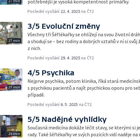
27 min
potřebnější je vysoká kompetentnost primářky.
Poslední vysílání
22. 4. 2025
na ČT2
3/5 Evoluční změny
Všechny tři Šéflékařky se ohlížejí na svou životní drá
27 min
a shodují se – bez rodiny a dobrých vztahů v ní si svů
z nich.
Poslední vysílání
29. 4. 2025
na ČT2
4/5 Psychika
Nejprve psychika, potom klinika, říká stará medicíns
27 min
s psychikou pacientů a najít psychickou oporu pro se
případě.
Poslední vysílání
6. 5. 2025
na ČT2
5/5 Nadějné vyhlídky
Současná medicína dokáže léčit stavy, se kterými si j
26 min
rady. Také šéflékařky ve svých pozicích vidí naděje n