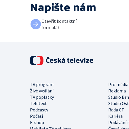
Napište nám
Otevřít kontaktní
formulář
TV program
Pro média
Živé vysílání
Reklama
TV poplatky
Studio Br
Teletext
Studio Os
Podcasty
Rada ČT
Počasí
Kariéra
E-shop
Podávání 
Mobilní a TV aplikace
Časté dot