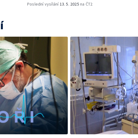
Poslední vysílání
13. 5. 2025
na ČT2
í