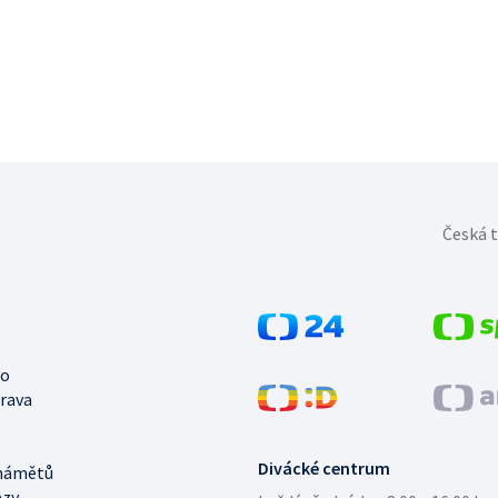
Česká t
no
trava
Divácké centrum
námětů
azy