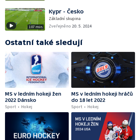
Kypr - Česko
Základní skupina
Zveřejněno
20. 5. 2024
107 min
Ostatní také sledují
MS v ledním hokeji žen
MS v ledním hokeji hráčů
2022 Dánsko
do 18 let 2022
Sport
Hokej
Sport
Hokej