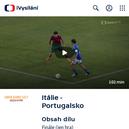
Close
Search
102 min
Itálie -
Portugalsko
Obsah dílu
Finále (jen hra)