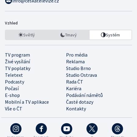
info@ceskatelevize.cz
Vzhled
Světlý
Tmavý
Systém
TV program
Pro média
Živé vysílání
Reklama
TV poplatky
Studio Brno
Teletext
Studio Ostrava
Podcasty
Rada ČT
Počasí
Kariéra
E-shop
Podávání námětů
Mobilní a TV aplikace
Časté dotazy
Vše o ČT
Kontakty