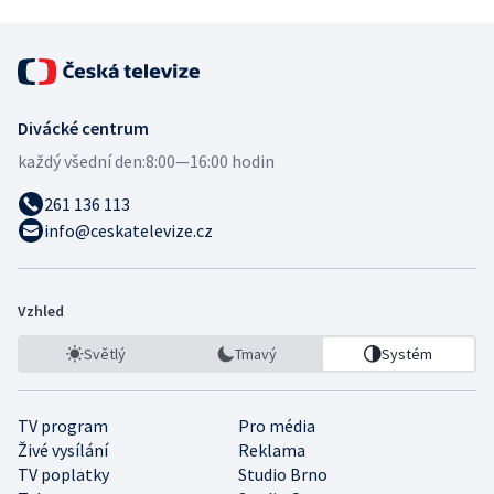
Divácké centrum
každý všední den:
8:00—16:00 hodin
261 136 113
info@ceskatelevize.cz
Vzhled
Světlý
Tmavý
Systém
TV program
Pro média
Živé vysílání
Reklama
TV poplatky
Studio Brno