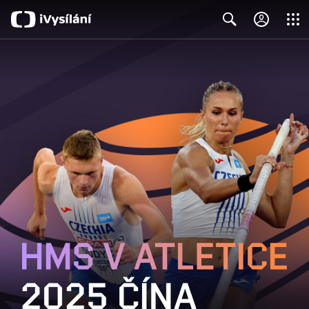
Close
Search