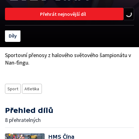
Přehrát nejnovější díl
Díly
Sportovní přenosy z halového světového šampionátu v
Nan-ťingu.
Sport
Atletika
Přehled dílů
8 přehratelných
HMS Čína