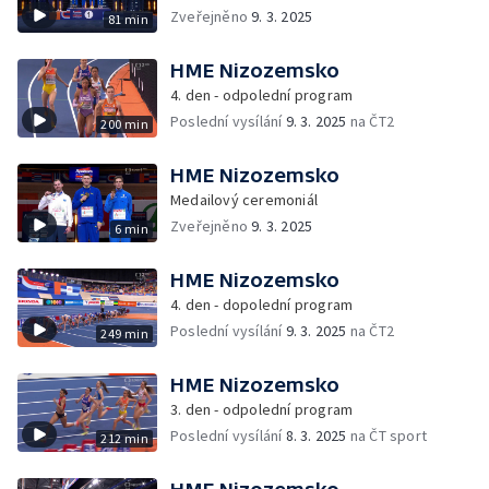
Zveřejněno
9. 3. 2025
81 min
HME Nizozemsko
4. den - odpolední program
Poslední vysílání
9. 3. 2025
na ČT2
200 min
HME Nizozemsko
Medailový ceremoniál
Zveřejněno
9. 3. 2025
6 min
HME Nizozemsko
4. den - dopolední program
Poslední vysílání
9. 3. 2025
na ČT2
249 min
HME Nizozemsko
3. den - odpolední program
Poslední vysílání
8. 3. 2025
na ČT sport
212 min