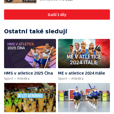
193 min
Další 3 díly
Ostatní také sledují
HMS v atletice 2025 Čína
ME v atletice 2024 Itálie
Sport
Atletika
Sport
Atletika