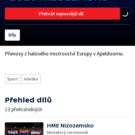
Přehrát nejnovější díl
Díly
Přenosy z halového mistrovství Evropy v Apeldoornu.
Sport
Atletika
Přehled dílů
13 přehratelných
HME Nizozemsko
Medailový ceremoniál