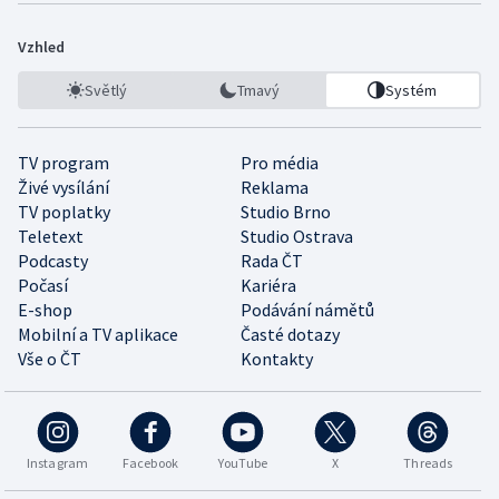
Vzhled
Světlý
Tmavý
Systém
TV program
Pro média
Živé vysílání
Reklama
TV poplatky
Studio Brno
Teletext
Studio Ostrava
Podcasty
Rada ČT
Počasí
Kariéra
E-shop
Podávání námětů
Mobilní a TV aplikace
Časté dotazy
Vše o ČT
Kontakty
Instagram
Facebook
YouTube
X
Threads