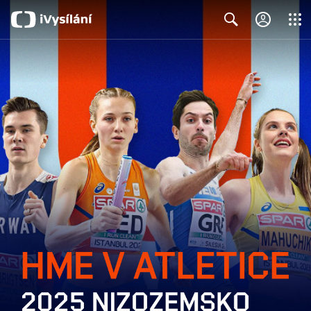
Close
Search