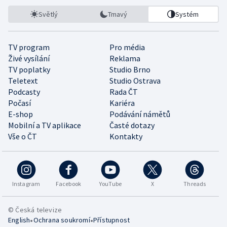
Světlý
Tmavý
Systém
TV program
Pro média
Živé vysílání
Reklama
TV poplatky
Studio Brno
Teletext
Studio Ostrava
Podcasty
Rada ČT
Počasí
Kariéra
E-shop
Podávání námětů
Mobilní a TV aplikace
Časté dotazy
Vše o ČT
Kontakty
Instagram
Facebook
YouTube
X
Threads
© Česká televize
•
•
English
Ochrana soukromí
Přístupnost