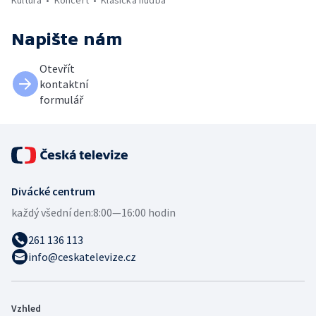
Napište nám
Otevřít
kontaktní
formulář
Divácké centrum
každý všední den:
8:00—16:00 hodin
261 136 113
info@ceskatelevize.cz
Vzhled