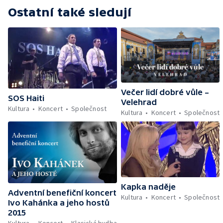
Ostatní také sledují
Večer lidí dobré vůle –
SOS Haiti
Velehrad
Kultura
Koncert
Společnost
Kultura
Koncert
Společnost
Kapka naděje
Adventní benefiční koncert
Kultura
Koncert
Společnost
Ivo Kahánka a jeho hostů
2015
Kultura
Koncert
Klasická hudba