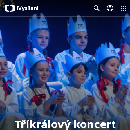
Close
Search
Tříkrálový koncert