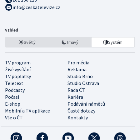
info@ceskatelevize.cz
Vzhled
Světlý
Tmavý
Systém
TV program
Pro média
Živé vysílání
Reklama
TV poplatky
Studio Brno
Teletext
Studio Ostrava
Podcasty
Rada ČT
Počasí
Kariéra
E-shop
Podávání námětů
Mobilní a TV aplikace
Časté dotazy
Vše o ČT
Kontakty