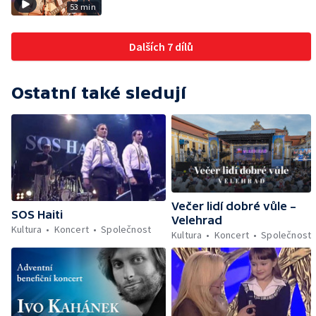
53 min
Dalších 7 dílů
Ostatní také sledují
Večer lidí dobré vůle –
SOS Haiti
Velehrad
Kultura
Koncert
Společnost
Kultura
Koncert
Společnost