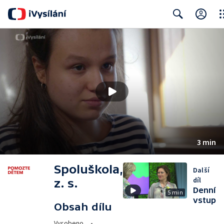
Clo
Search
3 min
Spoluškola,
Další
díl
z. s.
Denní
5 min
vstup
Obsah dílu
Vyrobeno
•