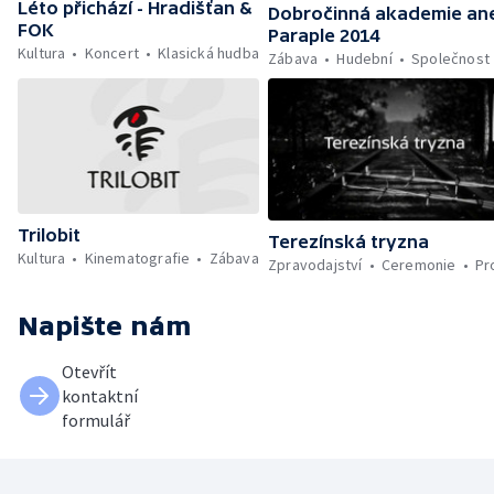
Léto přichází - Hradišťan &
Dobročinná akademie an
FOK
Paraple 2014
Kultura
Koncert
Klasická hudba
Zábava
Hudební
Společnost
Trilobit
Terezínská tryzna
Kultura
Kinematografie
Zábava
Zpravodajství
Ceremonie
Pr
Napište nám
Otevřít
kontaktní
formulář