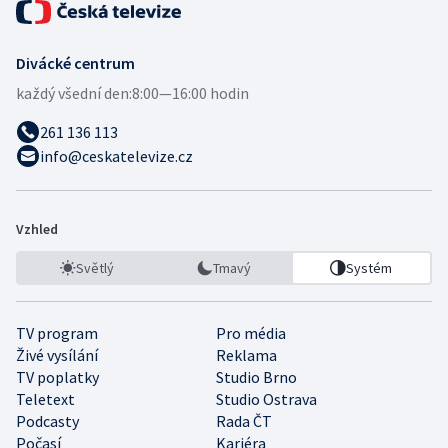
Divácké centrum
každý všední den:
8:00—16:00 hodin
261 136 113
info@ceskatelevize.cz
Vzhled
Světlý
Tmavý
Systém
TV program
Pro média
Živé vysílání
Reklama
TV poplatky
Studio Brno
Teletext
Studio Ostrava
Podcasty
Rada ČT
Počasí
Kariéra