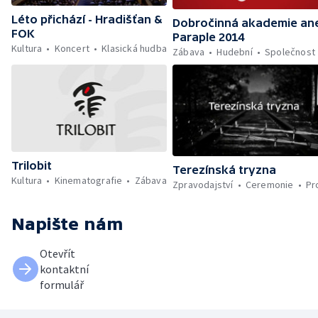
Léto přichází - Hradišťan &
Dobročinná akademie an
FOK
Paraple 2014
Kultura
Koncert
Klasická hudba
Zábava
Hudební
Společnost
Trilobit
Terezínská tryzna
Kultura
Kinematografie
Zábava
Zpravodajství
Ceremonie
Pr
Napište nám
Otevřít
kontaktní
formulář