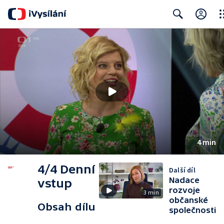
Clo
Search
4 min
4/4 Denní
Další díl
Nadace
vstup
rozvoje
3 min
občanské
Obsah dílu
společnosti