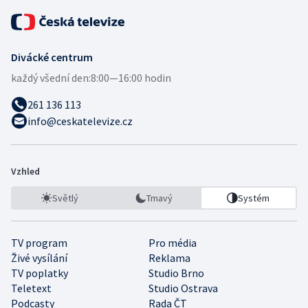
Divácké centrum
každý všední den:
8:00—16:00 hodin
261 136 113
info@ceskatelevize.cz
Vzhled
Světlý
Tmavý
Systém
TV program
Pro média
Živé vysílání
Reklama
TV poplatky
Studio Brno
Teletext
Studio Ostrava
Podcasty
Rada ČT