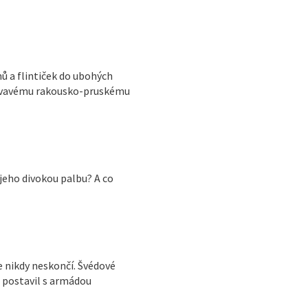
ů a flintiček do ubohých
o krvavému rakousko-pruskému
 jeho divokou palbu? A co
 že nikdy neskončí. Švédové
se postavil s armádou