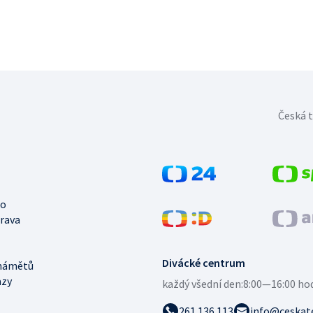
Česká t
no
trava
Divácké centrum
námětů
azy
každý všední den:
8:00—16:00 ho
261 136 113
info@ceskate