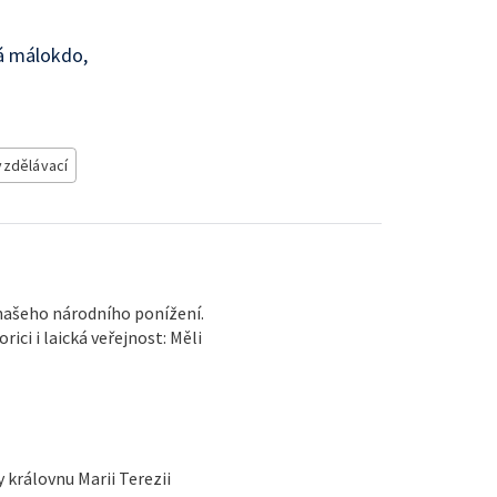
ná málokdo,
 vzdělávací
našeho národního ponížení.
ici i laická veřejnost: Měli
y královnu Marii Terezii