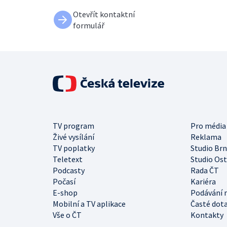
Otevřít kontaktní
formulář
TV program
Pro média
Živé vysílání
Reklama
TV poplatky
Studio Br
Teletext
Studio Os
Podcasty
Rada ČT
Počasí
Kariéra
E-shop
Podávání 
Mobilní a TV aplikace
Časté dot
Vše o ČT
Kontakty