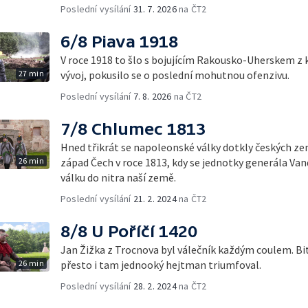
Poslední vysílání
31. 7. 2026
na ČT2
6/8 Piava 1918
V roce 1918 to šlo s bojujícím Rakousko-Uherskem z 
27 min
vývoj, pokusilo se o poslední mohutnou ofenzivu.
Poslední vysílání
7. 8. 2026
na ČT2
7/8 Chlumec 1813
Hned třikrát se napoleonské války dotkly českých ze
26 min
západ Čech v roce 1813, kdy se jednotky generála V
válku do nitra naší země.
Poslední vysílání
21. 2. 2024
na ČT2
8/8 U Poříčí 1420
Jan Žižka z Trocnova byl válečník každým coulem. Bi
26 min
přesto i tam jednooký hejtman triumfoval.
Poslední vysílání
28. 2. 2024
na ČT2