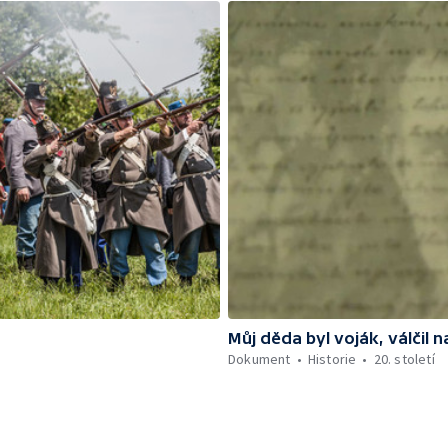
Můj děda byl voják, válčil n
Dokument
Historie
20. století