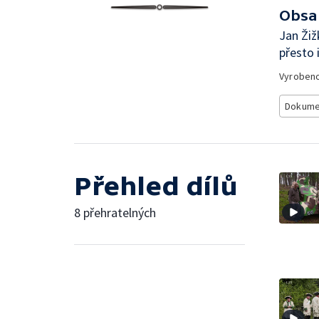
Obsa
Jan Žiž
přesto 
Vyroben
Dokume
Přehled dílů
8 přehratelných