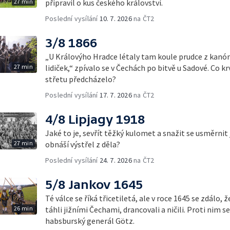
27 min
připravil o kus českého království.
Poslední vysílání
10. 7. 2026
na ČT2
3/8 1866
„U Královýho Hradce létaly tam koule prudce z kanón
27 min
lidiček,“ zpívalo se v Čechách po bitvě u Sadové. C
střetu předcházelo?
Poslední vysílání
17. 7. 2026
na ČT2
4/8 Lipjagy 1918
Jaké to je, sevřít těžký kulomet a snažit se usměrnit
27 min
obnáší výstřel z děla?
Poslední vysílání
24. 7. 2026
na ČT2
5/8 Jankov 1645
Té válce se říká třicetiletá, ale v roce 1645 se zdálo,
26 min
táhli jižními Čechami, drancovali a ničili. Proti nim 
habsburský generál Götz.