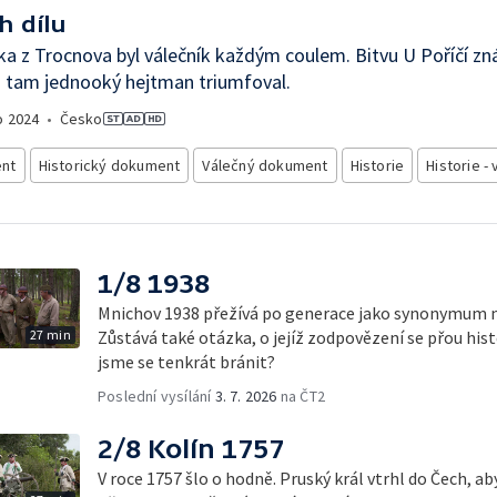
h dílu
ka z Trocnova byl válečník každým coulem. Bitvu U Poříčí z
i tam jednooký hejtman triumfoval.
o
2024
•
Česko
nt
Historický dokument
Válečný dokument
Historie
Historie -
1/8 1938
Mnichov 1938 přežívá po generace jako synonymum 
27 min
Zůstává také otázka, o jejíž zodpovězení se přou histor
jsme se tenkrát bránit?
Poslední vysílání
3. 7. 2026
na ČT2
2/8 Kolín 1757
V roce 1757 šlo o hodně. Pruský král vtrhl do Čech, ab