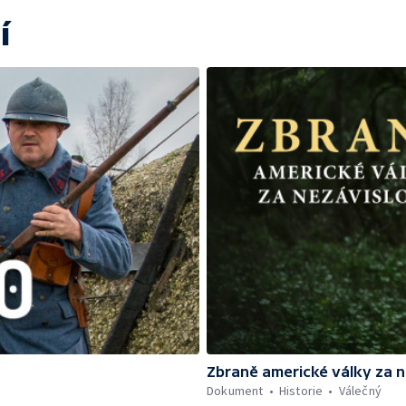
í
Zbraně americké války za n
Dokument
Historie
Válečný