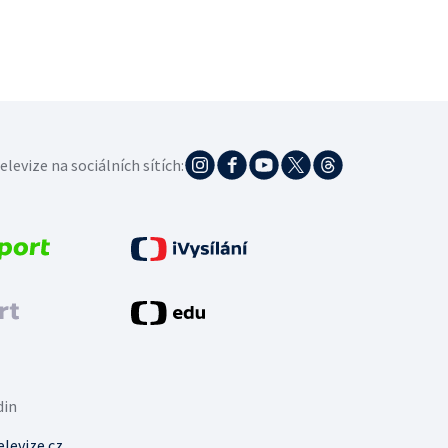
elevize na sociálních sítích:
din
levize.cz