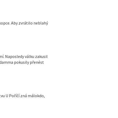
kopce. Aby zvrátilo neblahý
mí. Naposledy válku zakusil
andamma pokusily přenést
tvu U Poříčí zná málokdo,