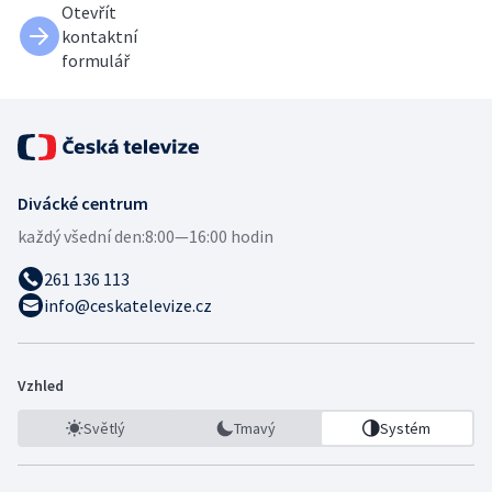
Otevřít
kontaktní
formulář
Divácké centrum
každý všední den:
8:00—16:00 hodin
261 136 113
info@ceskatelevize.cz
Vzhled
Světlý
Tmavý
Systém