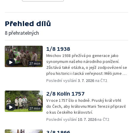
Přehled dílů
8 přehratelných
1/8 1938
Mnichov 1938 přežívá po generace jako
synonymum našeho národního ponížení.
27 min
Zůstává také otázka, o jejíž zodpovězení se
přou historici i laická veřejnost: Měli jsme se
tenkrát bránit?
Poslední vysílání
3. 7. 2026
na ČT2
2/8 Kolín 1757
V roce 1757 šlo o hodně. Pruský král vtrhl
do Čech, aby královnu Marii Terezii připravil
27 min
o kus českého království.
Poslední vysílání
10. 7. 2026
na ČT2
3/8 1866