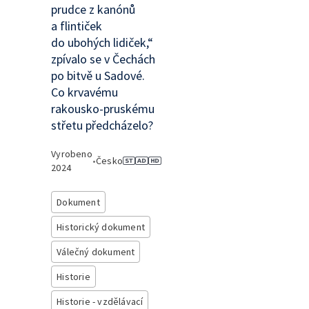
prudce z kanónů
a flintiček
do ubohých lidiček,“
zpívalo se v Čechách
po bitvě u Sadové.
Co krvavému
rakousko-pruskému
střetu předcházelo?
Vyrobeno
•
Česko
2024
Dokument
Historický dokument
Válečný dokument
Historie
Historie - vzdělávací