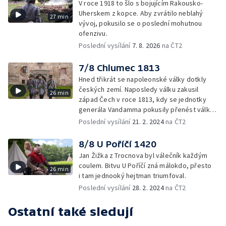
V roce 1918 to šlo s bojujícím Rakousko-
Uherskem z kopce. Aby zvrátilo neblahý
27 min
vývoj, pokusilo se o poslední mohutnou
ofenzivu.
Poslední vysílání
7. 8. 2026
na ČT2
7/8 Chlumec 1813
Hned třikrát se napoleonské války dotkly
českých zemí. Naposledy válku zakusil
26 min
západ Čech v roce 1813, kdy se jednotky
generála Vandamma pokusily přenést válku
do nitra naší země.
Poslední vysílání
21. 2. 2024
na ČT2
8/8 U Poříčí 1420
Jan Žižka z Trocnova byl válečník každým
coulem. Bitvu U Poříčí zná málokdo, přesto
26 min
i tam jednooký hejtman triumfoval.
Poslední vysílání
28. 2. 2024
na ČT2
Ostatní také sledují