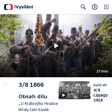
Close
Search
27 min
3/8 1866
Další díl
4/8
Lipjagy
Obsah dílu
27 min
1918
„U Královýho Hradce
létaly tam koule