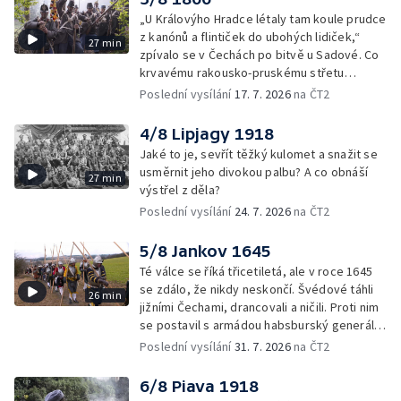
„U Královýho Hradce létaly tam koule prudce
z kanónů a flintiček do ubohých lidiček,“
27 min
zpívalo se v Čechách po bitvě u Sadové. Co
krvavému rakousko-pruskému střetu
předcházelo?
Poslední vysílání
17. 7. 2026
na ČT2
4/8 Lipjagy 1918
Jaké to je, sevřít těžký kulomet a snažit se
usměrnit jeho divokou palbu? A co obnáší
27 min
výstřel z děla?
Poslední vysílání
24. 7. 2026
na ČT2
5/8 Jankov 1645
Té válce se říká třicetiletá, ale v roce 1645
se zdálo, že nikdy neskončí. Švédové táhli
26 min
jižními Čechami, drancovali a ničili. Proti nim
se postavil s armádou habsburský generál
Götz.
Poslední vysílání
31. 7. 2026
na ČT2
6/8 Piava 1918