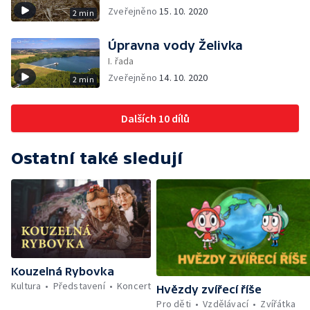
Zveřejněno
15. 10. 2020
2 min
Úpravna vody Želivka
I. řada
Zveřejněno
14. 10. 2020
2 min
Dalších 10 dílů
Ostatní také sledují
Kouzelná Rybovka
Kultura
Představení
Koncert
Hvězdy zvířecí říše
Pro děti
Vzdělávací
Zvířátka