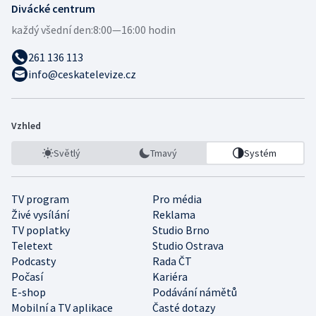
Divácké centrum
každý všední den:
8:00—16:00 hodin
261 136 113
info@ceskatelevize.cz
Vzhled
Světlý
Tmavý
Systém
TV program
Pro média
Živé vysílání
Reklama
TV poplatky
Studio Brno
Teletext
Studio Ostrava
Podcasty
Rada ČT
Počasí
Kariéra
E-shop
Podávání námětů
Mobilní a TV aplikace
Časté dotazy