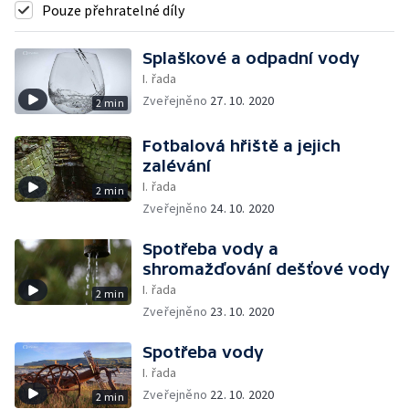
Pouze přehratelné díly
Splaškové a odpadní vody
I. řada
Zveřejněno
27. 10. 2020
2 min
Fotbalová hřiště a jejich
zalévání
I. řada
2 min
Zveřejněno
24. 10. 2020
Spotřeba vody a
shromažďování dešťové vody
I. řada
2 min
Zveřejněno
23. 10. 2020
Spotřeba vody
I. řada
Zveřejněno
22. 10. 2020
2 min