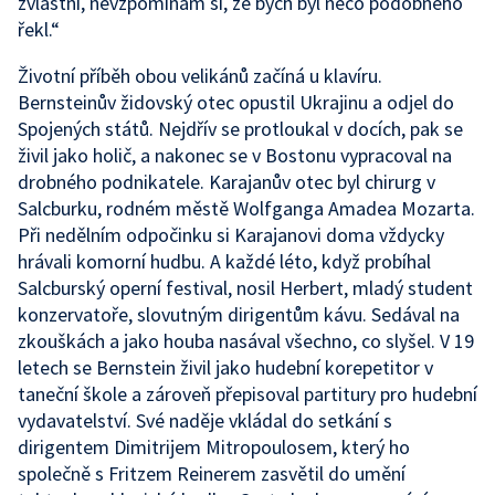
zvláštní, nevzpomínám si, že bych byl něco podobného
řekl.“
Životní příběh obou velikánů začíná u klavíru.
Bernsteinův židovský otec opustil Ukrajinu a odjel do
Spojených států. Nejdřív se protloukal v docích, pak se
živil jako holič, a nakonec se v Bostonu vypracoval na
drobného podnikatele. Karajanův otec byl chirurg v
Salcburku, rodném městě Wolfganga Amadea Mozarta.
Při nedělním odpočinku si Karajanovi doma vždycky
hrávali komorní hudbu. A každé léto, když probíhal
Salcburský operní festival, nosil Herbert, mladý student
konzervatoře, slovutným dirigentům kávu. Sedával na
zkouškách a jako houba nasával všechno, co slyšel. V 19
letech se Bernstein živil jako hudební korepetitor v
taneční škole a zároveň přepisoval partitury pro hudební
vydavatelství. Své naděje vkládal do setkání s
dirigentem Dimitrijem Mitropoulosem, který ho
společně s Fritzem Reinerem zasvětil do umění