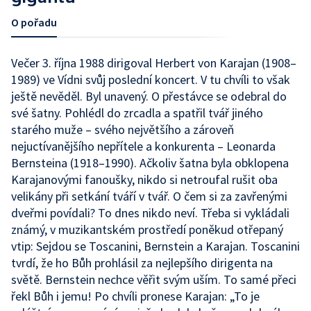
O pořadu
Večer 3. října 1988 dirigoval Herbert von Karajan (1908–
1989) ve Vídni svůj poslední koncert. V tu chvíli to však
ještě nevěděl. Byl unavený. O přestávce se odebral do
své šatny. Pohlédl do zrcadla a spatřil tvář jiného
starého muže – svého největšího a zároveň
nejuctívanějšího nepřítele a konkurenta – Leonarda
Bernsteina (1918–1990). Ačkoliv šatna byla obklopena
Karajanovými fanoušky, nikdo si netroufal rušit oba
velikány při setkání tváří v tvář. O čem si za zavřenými
dveřmi povídali? To dnes nikdo neví. Třeba si vykládali
známý, v muzikantském prostředí poněkud otřepaný
vtip: Sejdou se Toscanini, Bernstein a Karajan. Toscanini
tvrdí, že ho Bůh prohlásil za nejlepšího dirigenta na
světě. Bernstein nechce věřit svým uším. To samé přeci
řekl Bůh i jemu! Po chvíli pronese Karajan: „To je