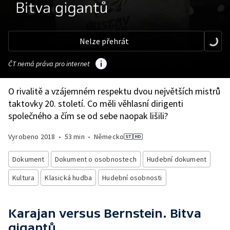
Nelze přehrát
ČT nemá práva pro internet
O rivalitě a vzájemném respektu dvou největších mistrů
taktovky 20. století. Co měli věhlasní dirigenti
společného a čím se od sebe naopak lišili?
Vyrobeno
2018
•
53 min
•
Německo
Dokument
Dokument o osobnostech
Hudební dokument
Kultura
Klasická hudba
Hudební osobnosti
Karajan versus Bernstein. Bitva
gigantů