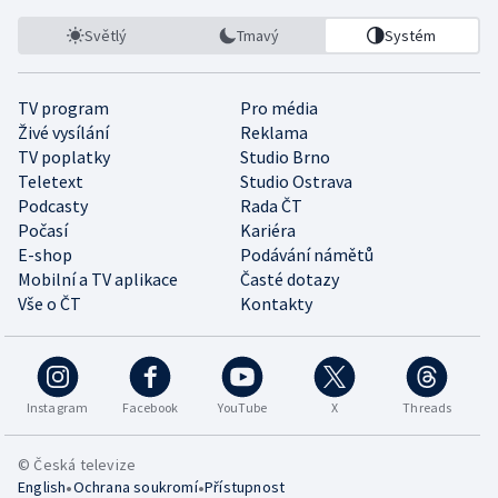
Světlý
Tmavý
Systém
TV program
Pro média
Živé vysílání
Reklama
TV poplatky
Studio Brno
Teletext
Studio Ostrava
Podcasty
Rada ČT
Počasí
Kariéra
E-shop
Podávání námětů
Mobilní a TV aplikace
Časté dotazy
Vše o ČT
Kontakty
Instagram
Facebook
YouTube
X
Threads
© Česká televize
•
•
English
Ochrana soukromí
Přístupnost