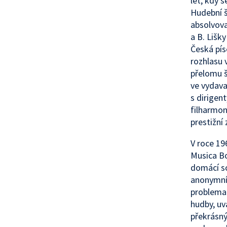
let, kdy 
Hudební š
absolvova
a B. Lišk
Česká pís
rozhlasu 
přelomu š
ve vydava
s dirigen
filharmon
prestižní
V roce 19
Musica Bo
domácí sc
anonymní 
problemat
hudby, uv
překrásný