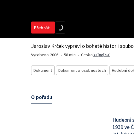
Přehrát
Jaroslav Krček vypráví o bohaté historii sou
Vyrobeno
2006
•
58 min
•
Česko
Dokument
Dokument o osobnostech
Hudební do
O pořadu
Hudební s
1939 ve Č