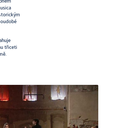
tupněm
Musica
istorickým
 soudobé
ahuje
u třiceti
omě.