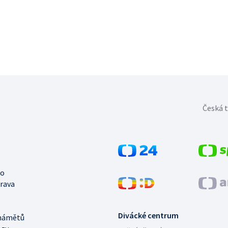
Česká t
no
trava
Divácké centrum
námětů