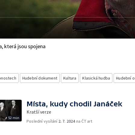
, která jsou spojena
bnostech
Hudební dokument
Kultura
Klasická hudba
Hudební o
Místa, kudy chodil Janáček
Kratší verze
52 min
Poslední vysílání
2. 7. 2024
na ČT art