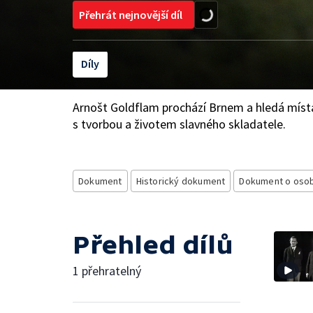
Přehrát nejnovější díl
Díly
Arnošt Goldflam prochází Brnem a hledá místa
s tvorbou a životem slavného skladatele.
Dokument
Historický dokument
Dokument o oso
Přehled dílů
1 přehratelný