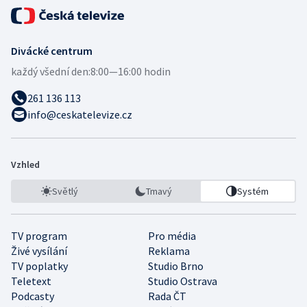
Divácké centrum
každý všední den:
8:00—16:00 hodin
261 136 113
info@ceskatelevize.cz
Vzhled
Světlý
Tmavý
Systém
TV program
Pro média
Živé vysílání
Reklama
TV poplatky
Studio Brno
Teletext
Studio Ostrava
Podcasty
Rada ČT