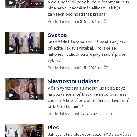
a víc. Dnešní díl tedy bude o fenoménu Plus
27 min
Size neboli nadměrná velikost. Jak být
za všech okolností i tak krásná?
Poslední vysílání
8. 5. 2021
na ČT1
Svatba
Snad žádné šaty nejsou v životě ženy tak
důležité, jak ty svatební. Pro jaké se
26 min
nakonec rozhodnout? A jaký snubní prsten
vybrat?
Poslední vysílání
1. 5. 2021
na ČT1
Slavnostní událost
V čem vyrazit na slavnostní událost, když
na pozvánce stojí black tie nebo business
26 min
casual? A kde vůbec oblečení na slavnostní
příležitost shánět?
Poslední vysílání
24. 4. 2021
na ČT1
Ples
Jak vyzrát na plesovou sezonu? Dá se vůbec