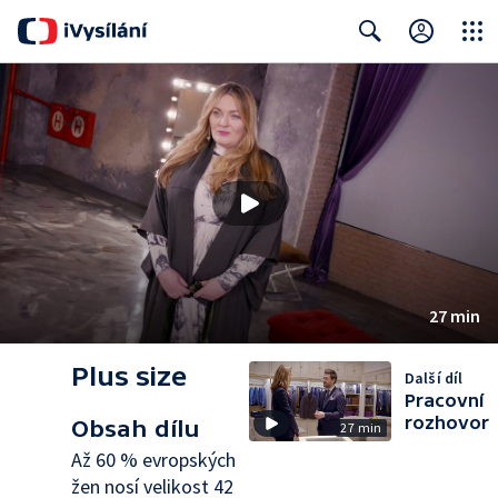
Close
Search
27 min
Plus size
Další díl
Pracovní
rozhovor
Obsah dílu
27 min
Až 60 % evropských
žen nosí velikost 42