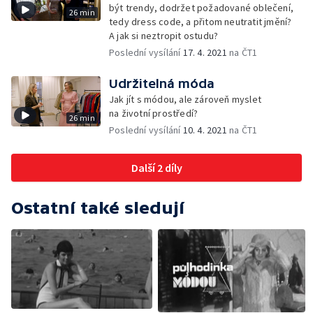
být trendy, dodržet požadované oblečení,
26 min
tedy dress code, a přitom neutratit jmění?
A jak si neztropit ostudu?
Poslední vysílání
17. 4. 2021
na ČT1
Udržitelná móda
Jak jít s módou, ale zároveň myslet
na životní prostředí?
26 min
Poslední vysílání
10. 4. 2021
na ČT1
Další 2 díly
Ostatní také sledují