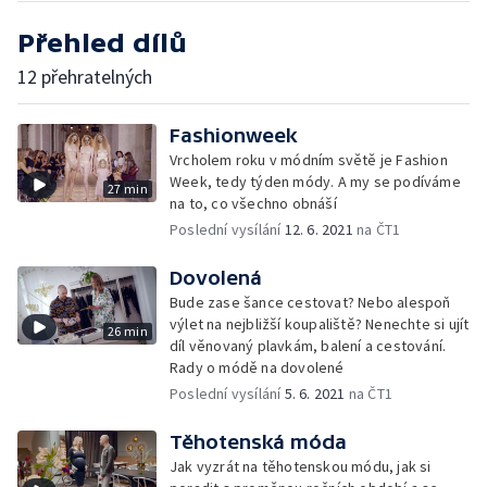
Přehled dílů
12 přehratelných
Fashionweek
Vrcholem roku v módním světě je Fashion
Week, tedy týden módy. A my se podíváme
27 min
na to, co všechno obnáší
Poslední vysílání
12. 6. 2021
na ČT1
Dovolená
Bude zase šance cestovat? Nebo alespoň
výlet na nejbližší koupaliště? Nenechte si ujít
26 min
díl věnovaný plavkám, balení a cestování.
Rady o módě na dovolené
Poslední vysílání
5. 6. 2021
na ČT1
Těhotenská móda
Jak vyzrát na těhotenskou módu, jak si