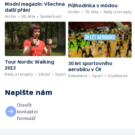
Modní magazín: Všechna
Půlhodinka s módou
další přání
Archiv
70. léta
Rady a recepty
Archiv
60. léta
Společnost
Tour Nordic Walking
30 let sportovního
2013
aerobiku v ČR
Rady a recepty
Zdraví
Sport
Dokument
Sport
Osobnosti
Napište nám
Otevřít
kontaktní
formulář