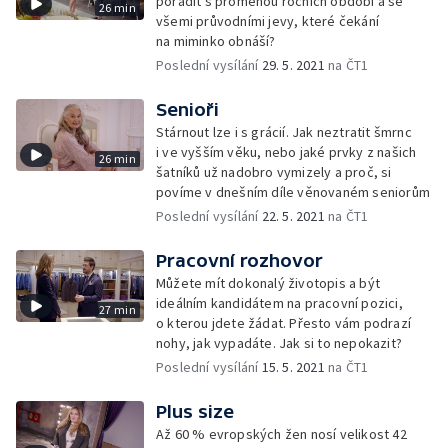
poradit s proměnou ročních období a se
26 min
všemi průvodními jevy, které čekání
na miminko obnáší?
Poslední vysílání
29. 5. 2021
na ČT1
Senioři
Stárnout lze i s grácií. Jak neztratit šmrnc
i ve vyšším věku, nebo jaké prvky z našich
26 min
šatníků už nadobro vymizely a proč, si
povíme v dnešním díle věnovaném seniorům
Poslední vysílání
22. 5. 2021
na ČT1
Pracovní rozhovor
Můžete mít dokonalý životopis a být
ideálním kandidátem na pracovní pozici,
27 min
o kterou jdete žádat. Přesto vám podrazí
nohy, jak vypadáte. Jak si to nepokazit?
Poslední vysílání
15. 5. 2021
na ČT1
Plus size
Až 60 % evropských žen nosí velikost 42