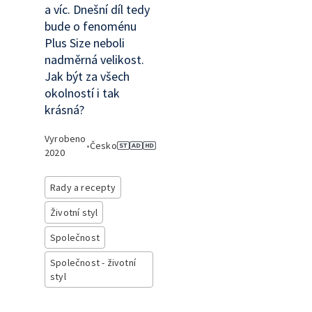
a víc. Dnešní díl tedy
bude o fenoménu
Plus Size neboli
nadměrná velikost.
Jak být za všech
okolností i tak
krásná?
Vyrobeno
•
Česko
2020
Rady a recepty
Životní styl
Společnost
Společnost - životní
styl