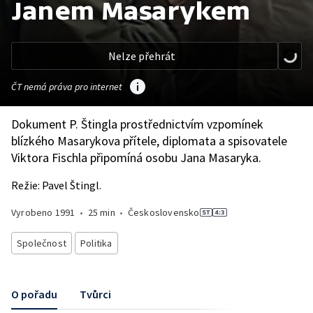
Janem Masarykem
Nelze přehrát
ČT nemá práva pro internet
Dokument P. Štingla prostřednictvím vzpomínek
blízkého Masarykova přítele, diplomata a spisovatele
Viktora Fischla připomíná osobu Jana Masaryka.
Režie: Pavel Štingl.
Vyrobeno
1991
•
25 min
•
Československo
Společnost
Politika
O pořadu
Tvůrci