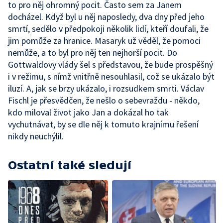
to pro něj ohromný pocit. Často sem za Janem
docházel. Když byl u něj naposledy, dva dny před jeho
smrtí, sedělo v předpokoji několik lidí, kteří doufali, že
jim pomůže za hranice. Masaryk už věděl, že pomoci
nemůže, a to byl pro něj ten nejhorší pocit. Do
Gottwaldovy vlády šel s představou, že bude prospěšný
i v režimu, s nímž vnitřně nesouhlasil, což se ukázalo být
iluzí. A, jak se brzy ukázalo, i rozsudkem smrti. Václav
Fischl je přesvědčen, že nešlo o sebevraždu - někdo,
kdo miloval život jako Jan a dokázal ho tak
vychutnávat, by se dle něj k tomuto krajnímu řešení
nikdy neuchýlil.
Ostatní také sledují