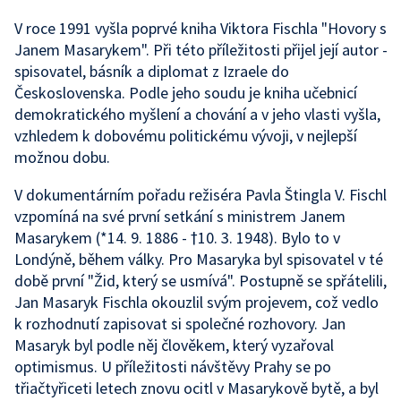
V roce 1991 vyšla poprvé kniha Viktora Fischla "Hovory s
Janem Masarykem". Při této příležitosti přijel její autor -
spisovatel, básník a diplomat z Izraele do
Československa. Podle jeho soudu je kniha učebnicí
demokratického myšlení a chování a v jeho vlasti vyšla,
vzhledem k dobovému politickému vývoji, v nejlepší
možnou dobu.
V dokumentárním pořadu režiséra Pavla Štingla V. Fischl
vzpomíná na své první setkání s ministrem Janem
Masarykem (*14. 9. 1886 - †10. 3. 1948). Bylo to v
Londýně, během války. Pro Masaryka byl spisovatel v té
době první "Žid, který se usmívá". Postupně se spřátelili,
Jan Masaryk Fischla okouzlil svým projevem, což vedlo
k rozhodnutí zapisovat si společné rozhovory. Jan
Masaryk byl podle něj člověkem, který vyzařoval
optimismus. U příležitosti návštěvy Prahy se po
třiačtyřiceti letech znovu ocitl v Masarykově bytě, a byl