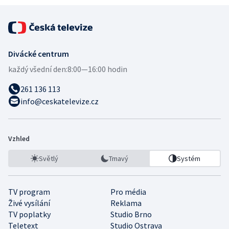
Divácké centrum
každý všední den:
8:00—16:00 hodin
261 136 113
info@ceskatelevize.cz
Vzhled
Světlý
Tmavý
Systém
TV program
Pro média
Živé vysílání
Reklama
TV poplatky
Studio Brno
Teletext
Studio Ostrava