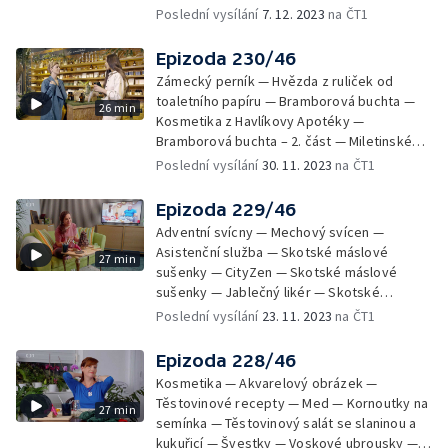
lanýže a marcipánové rohlíčky + poleva na
Poslední vysílání
7. 12. 2023
na ČT1
řezy ze svařeného vína — Kapsář — Domácí
chilli omáčka — Dárky — Životní pojištění —
Epizoda 230/46
Soutěž
Zámecký perník — Hvězda z ruliček od
toaletního papíru — Bramborová buchta —
26 min
Kosmetika z Havlíkovy Apotéky —
Bramborová buchta – 2. část — Miletinské
modlitbičky — Ovocné oplatky — Miletinské
Poslední vysílání
30. 11. 2023
na ČT1
modlitbičky – náplň — Vyrábění s dětmi —
Pomerančový likér — Vánoční ozdoba
Epizoda 229/46
Adventní svícny — Mechový svícen —
Asistenční služba — Skotské máslové
27 min
sušenky — CityZen — Skotské máslové
sušenky — Jablečný likér — Skotské
máslové sušenky — Horké jablko — Sůl s
Poslední vysílání
23. 11. 2023
na ČT1
jehličím — Etikety na dárky — Okenní rolety
— Cibulový salát a cibulové placky —
Epizoda 228/46
Adventní kalendář — Internetová televize —
Kosmetika — Akvarelový obrázek —
Stromeček ze šišek — Soutěž
Těstovinové recepty — Med — Kornoutky na
27 min
semínka — Těstovinový salát se slaninou a
kukuřicí — Švestky — Voskové ubrousky —