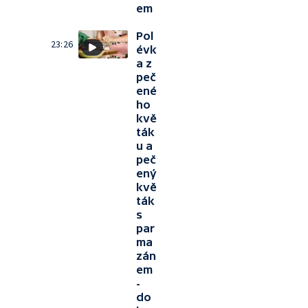
em
Pol
23:26
évk
a z
peč
ené
ho
kvě
ták
u a
peč
ený
kvě
ták
s
par
ma
zán
em
-
do