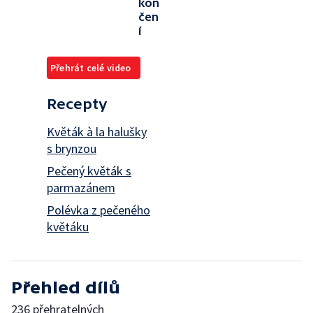
kon
čen
í
Přehrát celé video
Recepty
Květák à la halušky
s brynzou
Pečený květák s
parmazánem
Polévka z pečeného
květáku
Přehled dílů
236 přehratelných