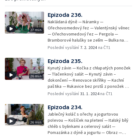
Epizoda 236.
Nakládaná dýně — Náramky —
Ořechovomedový řez — Valentýnský věnec
27 min
— Ořechovomedový řez — Pergola —
Bramborové halušky se zelím — Bulka na
hamburger — Srdíčkové zápichy — Bulka na
Poslední vysílání
7. 2. 2024
na ČT1
hamburger — Úchyt na propisku — Uzená
švestková majonéza, jogurtové placky a
Epizoda 235.
hamburgery — Kroužky na ubrousky —
Kynutý závin — Kočka z chlupatých ponožek
Soutěž
— Tlačenkový salát — Kynutý závin –
26 min
dokončení — Renovace skříňky — Kachní
paštika — Rukavice bez prstů z ponožek —
Dekorace s hyacinty — Kachní játra v
Poslední vysílání
31. 1. 2024
na ČT1
těstíčku a sečuánský bramborový salát —
Soutěž
Epizoda 234.
Jablečný koláč s ořechy a jogurtovou
polevou — Košíček na pletení — Italský bílý
26 min
chléb s bylinkami a celerový salát —
Pomazánka z dýně a jogurtu — Obraz —