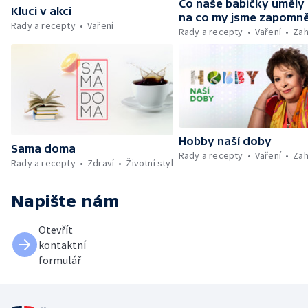
Co naše babičky uměly
Kluci v akci
na co my jsme zapomně
Rady a recepty
Vaření
Rady a recepty
Vaření
Zah
Hobby naší doby
Sama doma
Rady a recepty
Vaření
Zah
Rady a recepty
Zdraví
Životní styl
Napište nám
Otevřít
kontaktní
formulář