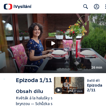
Cl
Search
26 min
Epizoda 1/11
Další díl
Epizoda
2/11
Obsah dílu
27 min
Květák á la halušky s
brynzou — Schůzka s