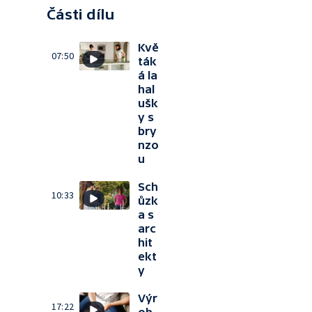
Části dílu
Kvě
07:50
ták
á la
hal
ušk
y s
bry
nzo
u
Sch
10:33
ůzk
a s
arc
hit
ekt
y
Výr
17:22