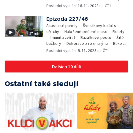
Zapečené široké nudle s ořechy —
Poslední vysílání
16. 11. 2023
na ČT1
Brusinková vodka — Náhrdelník z krajky —
Soutěž
Epizoda 227/46
Akustické panely — Švestkový koláč s
ořechy — Naložené pečené maso — Rolety
27 min
— Imunita zvířat — Bazalkové pesto — Šité
bačkory — Dekorace z rozmarýnu — Etiketa
na bazalkové pesto — Chlebíčky — Mixit —
Poslední vysílání
9. 11. 2023
na ČT1
Soutěž
Dalších 10 dílů
Ostatní také sledují