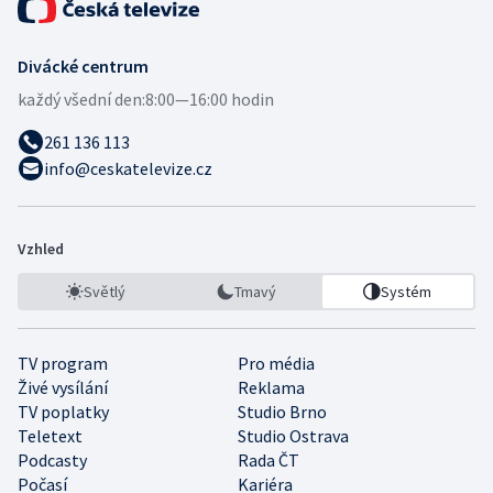
Divácké centrum
každý všední den:
8:00—16:00 hodin
261 136 113
info@ceskatelevize.cz
Vzhled
Světlý
Tmavý
Systém
TV program
Pro média
Živé vysílání
Reklama
TV poplatky
Studio Brno
Teletext
Studio Ostrava
Podcasty
Rada ČT
Počasí
Kariéra