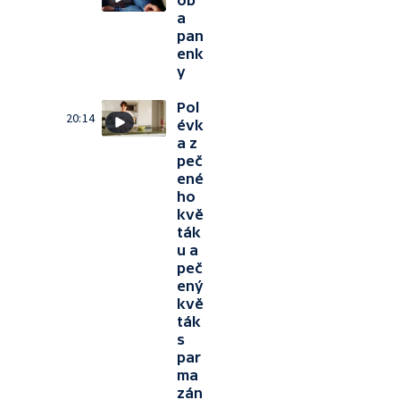
ob
a
pan
enk
y
Pol
20:14
évk
a z
peč
ené
ho
kvě
ták
u a
peč
ený
kvě
ták
s
par
ma
zán