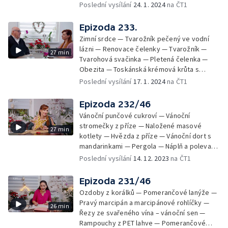
Jogurtová poleva na koláč — Krevní testy —
Poslední vysílání
24. 1. 2024
na ČT1
Turecký vajíčkový salát
Epizoda 233.
Zimní srdce — Tvarožník pečený ve vodní
lázni — Renovace čelenky — Tvarožník —
27 min
Tvarohová svačinka — Pletená čelenka —
Obezita — Toskánská krémová krůta s
česnekovou smetanovou omáčkou —
Poslední vysílání
17. 1. 2024
na ČT1
Výzdoba stolu — Soutěž
Epizoda 232/46
Vánoční punčové cukroví — Vánoční
stromečky z příze — Naložené masové
27 min
kotlety — Hvězda z příze — Vánoční dort s
mandarinkami — Pergola — Náplň a poleva
punčových srdíček — Vánoční dort s
Poslední vysílání
14. 12. 2023
na ČT1
mandarinkami – krém a sestavení —
Naložené masové kuličky, utopená
Epizoda 231/46
novoroční prasátka, nakládané sýry a
Ozdoby z korálků — Pomerančové lanýže —
salámová pomazánka — Skřítci — Vánoční
Pravý marcipán a marcipánové rohlíčky —
26 min
dort s mandarinkami – dokončení —
Řezy ze svařeného vína – vánoční sen —
Stahovací legíny a zdobení dárků — Soutěž
Rampouchy z PET lahve — Pomerančové