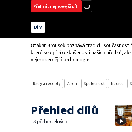
Přehrát nejnovější díl
Díly
Otakar Brousek poznává tradici i současnost 
které se opírá o zkušenosti našich předků, ale
nejmodernější technologie.
Rady a recepty
Vaření
Společnost
Tradice
S
Přehled dílů
13 přehratelných