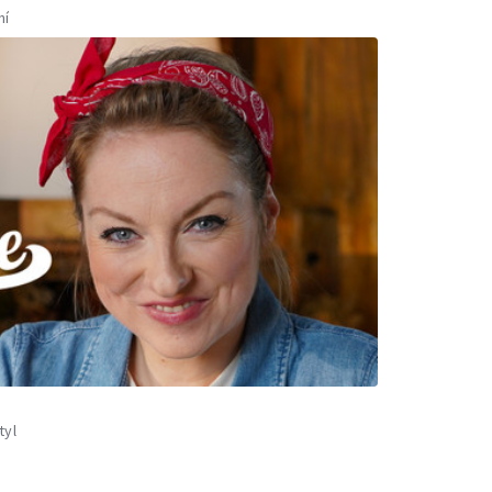
ní
tyl