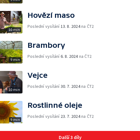
Hovězí maso
Poslední vysílání
13. 8. 2024
na ČT2
10 min
Brambory
Poslední vysílání
6. 8. 2024
na ČT2
9 min
Vejce
Poslední vysílání
30. 7. 2024
na ČT2
10 min
Rostlinné oleje
Poslední vysílání
23. 7. 2024
na ČT2
9 min
Další 3 díly