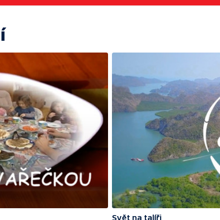
í
Svět na talíři