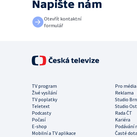
Napište nám
Otevřít kontaktní
formulář
TV program
Pro média
Živé vysílání
Reklama
TV poplatky
Studio Br
Teletext
Studio Os
Podcasty
Rada ČT
Počasí
Kariéra
E-shop
Podávání 
Mobilní a TV aplikace
Časté dot