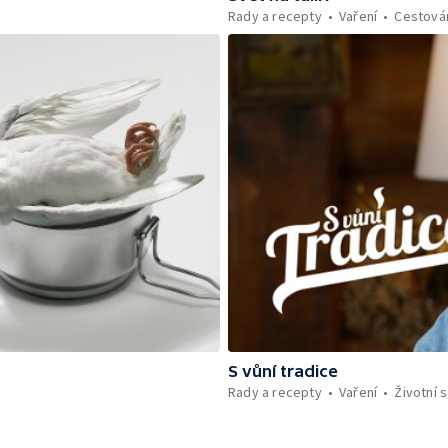
Rady a recepty
Vaření
Cestová
S vůní tradice
Rady a recepty
Vaření
Životní s