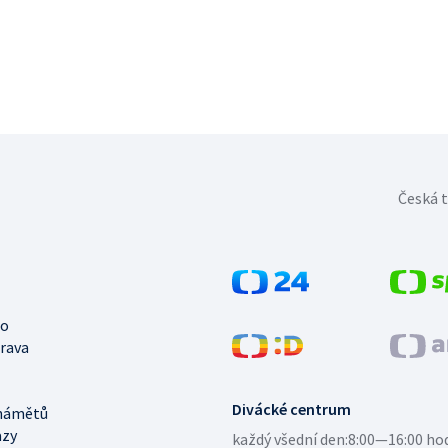
Česká t
no
trava
Divácké centrum
námětů
azy
každý všední den:
8:00—16:00 ho