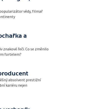
popularizátor vědy, filmař
ontinenty
ochařka a
iv znakové řeči. Co se změnilo
ým fortelem?
 producent
pěšný absolvent prestižní
bní kariéru nejen