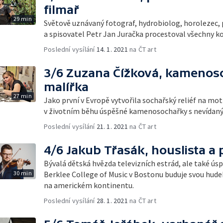
filmař
29 min
Světově uznávaný fotograf, hydrobiolog, horolezec, 
a spisovatel Petr Jan Juračka procestoval všechny k
Poslední vysílání
14. 1. 2021
na ČT art
3/6 Zuzana Čížková, kamenos
malířka
27 min
Jako první v Evropě vytvořila sochařský reliéf na mot
v životním běhu úspěšné kamenosochařky s nevídan
Poslední vysílání
21. 1. 2021
na ČT art
4/6 Jakub Třasák, houslista a
Bývalá dětská hvězda televizních estrád, ale také ús
30 min
Berklee College of Music v Bostonu buduje svou hude
na americkém kontinentu.
Poslední vysílání
28. 1. 2021
na ČT art