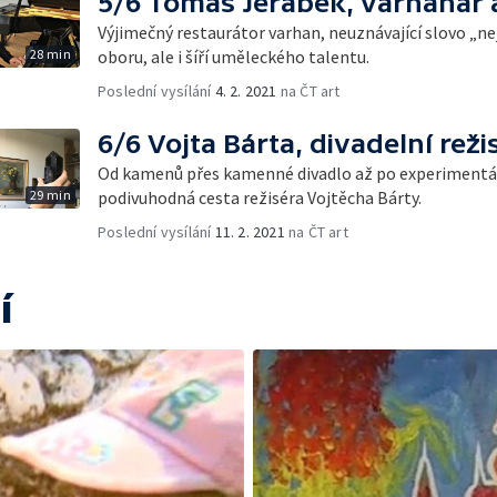
5/6 Tomáš Jeřábek, varhanář 
Výjimečný restaurátor varhan, neuznávající slovo „ne
28 min
oboru, ale i šíří uměleckého talentu.
Poslední vysílání
4. 2. 2021
na ČT art
6/6 Vojta Bárta, divadelní rež
Od kamenů přes kamenné divadlo až po experimentáln
29 min
podivuhodná cesta režiséra Vojtěcha Bárty.
Poslední vysílání
11. 2. 2021
na ČT art
í