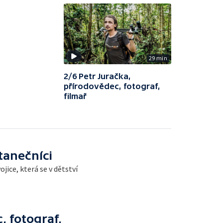
29 min
2/6 Petr Juračka,
přírodovědec, fotograf,
filmař
tanečníci
jice, která se v dětství
, fotograf,