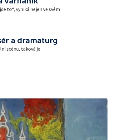
a varhaník
jde to“, vyniká nejen ve svém
isér a dramaturg
í scénu, taková je