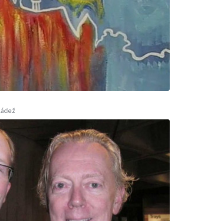
ládež