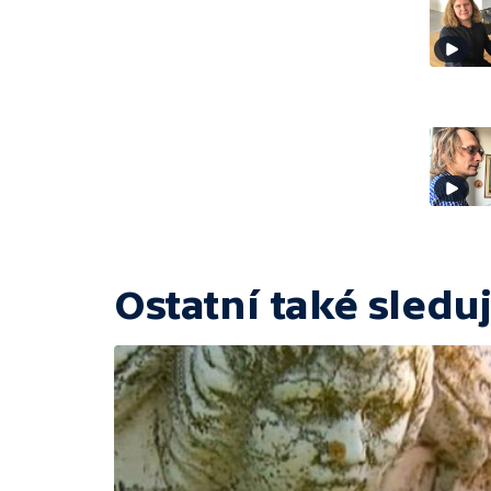
Ostatní také sleduj