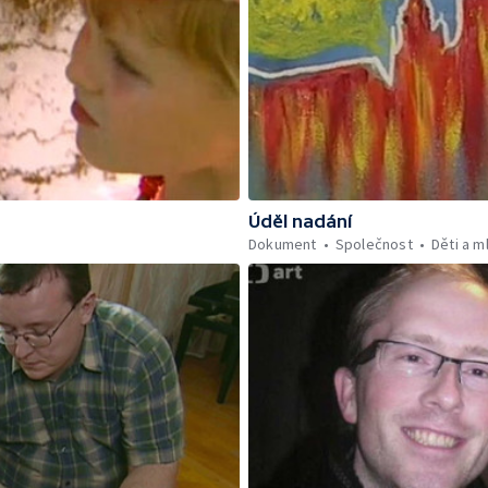
Úděl nadání
Dokument
Společnost
Děti a m