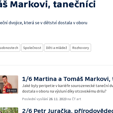
š Markovi, tanečníci
eční dvojice, která se v dětství dostala v oboru
sobnostech
Společnost
Děti a mládež
Rozhovory
1/6 Martina a Tomáš Markovi, 
Jaké byly peripetie v kariéře sourozenecké taneční dvo
28 min
dostala v oboru na výsluní díky otcovskému drilu?
Poslední vysílání
26. 11. 2023
na ČT art
2/6 Petr Juračka, přírodovědec