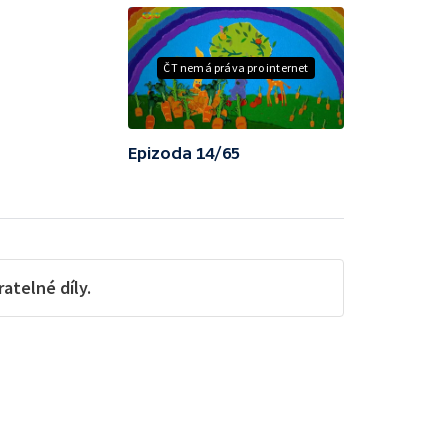
ČT nemá práva pro internet
Epizoda 14/65
telné díly.