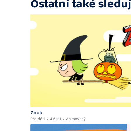
Ostatní také sleduj
Zouk
Pro děti
4-6 let
Animovaný