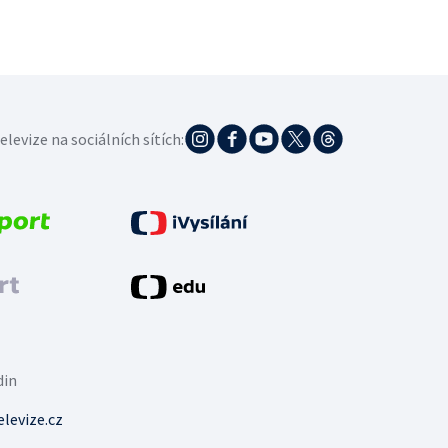
elevize na sociálních sítích:
din
levize.cz