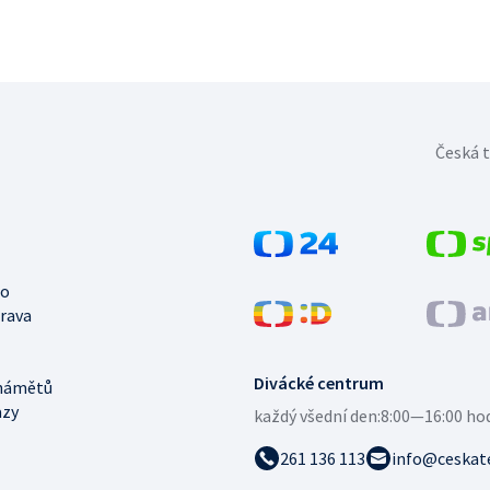
Česká t
no
trava
Divácké centrum
námětů
azy
každý všední den:
8:00—16:00 ho
261 136 113
info@ceskate