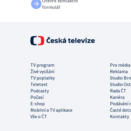
Otevřít kontaktní
formulář
TV program
Pro média
Živé vysílání
Reklama
TV poplatky
Studio Br
Teletext
Studio Os
Podcasty
Rada ČT
Počasí
Kariéra
E-shop
Podávání 
Mobilní a TV aplikace
Časté dot
Vše o ČT
Kontakty