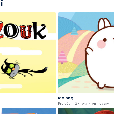
í
Molang
Pro děti
2-4 roky
Animovaný