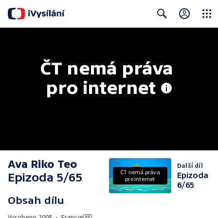
Close
Search
ČT nemá práva 
pro internet
Ava Riko Teo
Další díl
ČT nemá práva
Epizoda 5/65
Epizoda
pro internet
6/65
Obsah dílu
Vyrobeno
2008
•
Francie