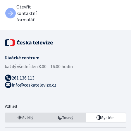
Otevřít
kontaktní
formulář
Divácké centrum
každý všední den:
8:00—16:00 hodin
261 136 113
info@ceskatelevize.cz
Vzhled
Světlý
Tmavý
Systém