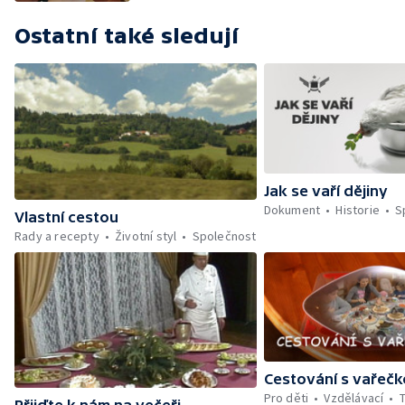
Ostatní také sledují
Jak se vaří dějiny
Dokument
Historie
S
Vlastní cestou
Rady a recepty
Životní styl
Společnost
Cestování s vařeč
Pro děti
Vzdělávací