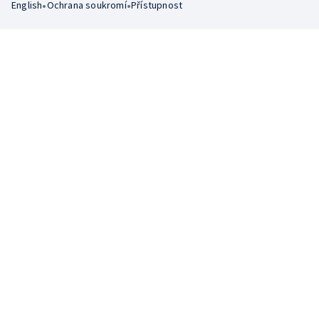
•
•
English
Ochrana soukromí
Přístupnost