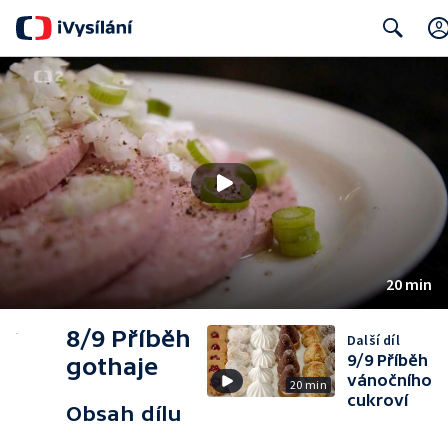
Search
20 min
8/9 Příběh
Další díl
9/9 Příběh
gothaje
vánočního
20 min
cukroví
Obsah dílu