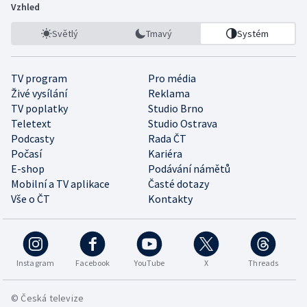
Vzhled
Světlý
Tmavý
Systém
TV program
Pro média
Živé vysílání
Reklama
TV poplatky
Studio Brno
Teletext
Studio Ostrava
Podcasty
Rada ČT
Počasí
Kariéra
E-shop
Podávání námětů
Mobilní a TV aplikace
Časté dotazy
Vše o ČT
Kontakty
Instagram
Facebook
YouTube
X
Threads
© Česká televize