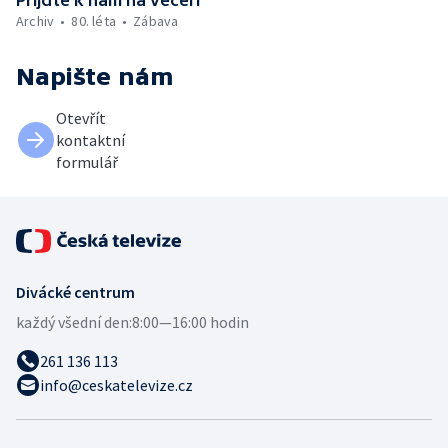
Přijďte k nám na večeři
Archiv
80. léta
Zábava
Napište nám
Otevřít
kontaktní
formulář
Divácké centrum
každý všední den:
8:00—16:00 hodin
261 136 113
info@ceskatelevize.cz