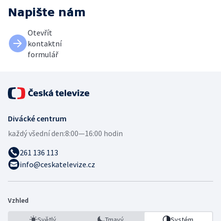
Napište nám
Otevřít
kontaktní
formulář
Divácké centrum
každý všední den:
8:00—16:00 hodin
261 136 113
info@ceskatelevize.cz
Vzhled
Světlý
Tmavý
Systém