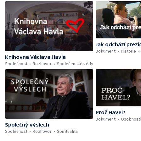
Jak odchází prezi
Dokument
Historie
Knihovna Václava Havla
Společnost
Rozhovor
Společenské vědy
Proč Havel?
Dokument
Osobnost
Společný výslech
Společnost
Rozhovor
Spiritualita