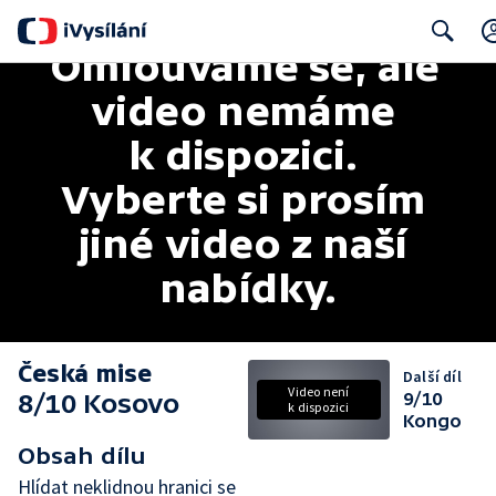
Omlouváme se, ale 
Search
video nemáme 
k dispozici. 
Vyberte si prosím 
jiné video z naší 
nabídky.
Česká mise
Další díl
Video není
8/10 Kosovo
9/10
k dispozici
Kongo
Obsah dílu
Hlídat neklidnou hranici se