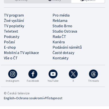
TV program
Pro média
Živé vysílání
Reklama
TV poplatky
Studio Brno
Teletext
Studio Ostrava
Podcasty
Rada ČT
Počasí
Kariéra
E-shop
Podávání námětů
Mobilní a TV aplikace
Časté dotazy
Vše o ČT
Kontakty
Instagram
Facebook
YouTube
X
Threads
© Česká televize
•
•
English
Ochrana soukromí
Přístupnost