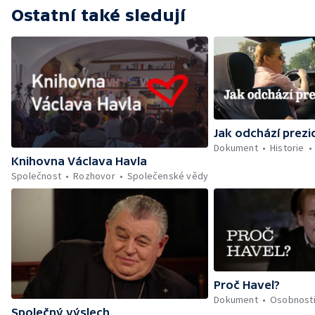
Ostatní také sledují
Jak odchází prezi
Dokument
Historie
Knihovna Václava Havla
Společnost
Rozhovor
Společenské vědy
Proč Havel?
Dokument
Osobnost
Společný výslech