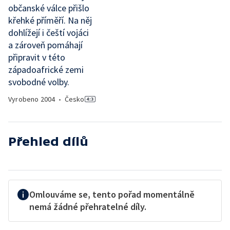
občanské válce přišlo
křehké příměří. Na něj
dohlížejí i čeští vojáci
a zároveň pomáhají
připravit v této
západoafrické zemi
svobodné volby.
Vyrobeno
2004
•
Česko
Přehled dílů
Omlouváme se, tento pořad momentálně
nemá žádné přehratelné díly.