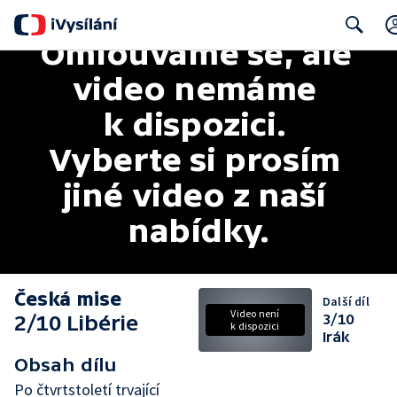
Omlouváme se, ale 
Search
video nemáme 
k dispozici. 
Vyberte si prosím 
jiné video z naší 
nabídky.
Česká mise
Další díl
Video není
2/10 Libérie
3/10
k dispozici
Irák
Obsah dílu
Po čtvrtstoletí trvající