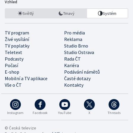
Vzhled
Světlý
Tmavý
Systém
TV program
Pro média
Živé vysílání
Reklama
TV poplatky
Studio Brno
Teletext
Studio Ostrava
Podcasty
Rada ČT
Počasí
Kariéra
E-shop
Podávání námětů
Mobilní a TV aplikace
Časté dotazy
Vše o ČT
Kontakty
Instagram
Facebook
YouTube
X
Threads
© Česká televize