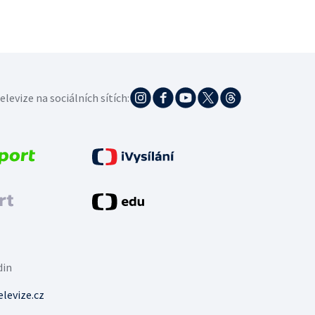
elevize na sociálních sítích:
din
levize.cz