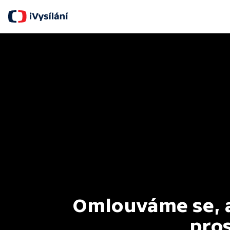
Omlouváme se, al
pros