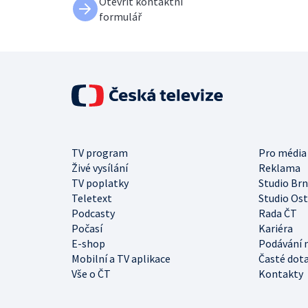
Otevřít kontaktní
formulář
TV program
Pro média
Živé vysílání
Reklama
TV poplatky
Studio Br
Teletext
Studio Os
Podcasty
Rada ČT
Počasí
Kariéra
E-shop
Podávání 
Mobilní a TV aplikace
Časté dot
Vše o ČT
Kontakty