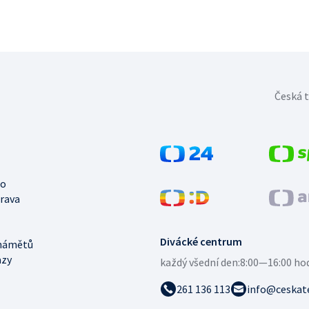
Česká t
no
trava
Divácké centrum
námětů
azy
každý všední den:
8:00—16:00 ho
261 136 113
info@ceskate