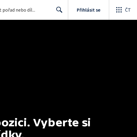
Přihlásit se
ČT
Search
ici. Vyberte si 
ídky.