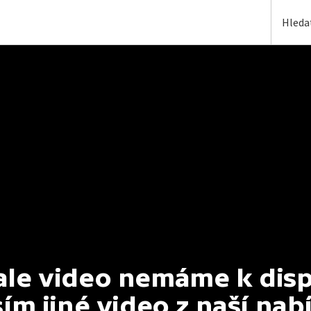
e video nemáme k dispoz
ím jiné video z naší nab